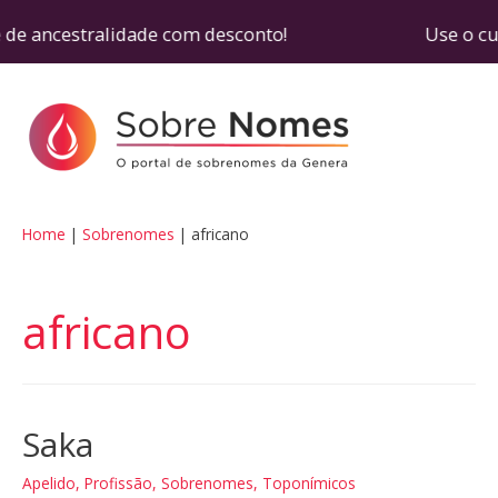
de ancestralidade com desconto! Use o cupom SO
Home
Sobrenomes
africano
africano
Saka
Apelido
,
Profissão
,
Sobrenomes
,
Toponímicos