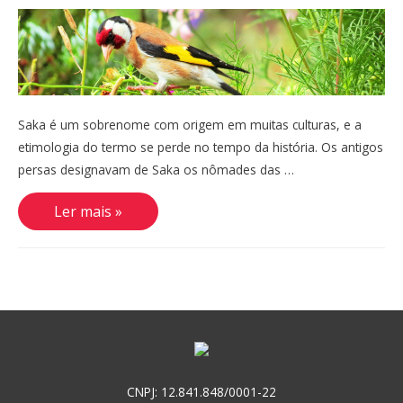
Saka é um sobrenome com origem em muitas culturas, e a
etimologia do termo se perde no tempo da história. Os antigos
persas designavam de Saka os nômades das …
Saka
Ler mais »
CNPJ: 12.841.848/0001-22