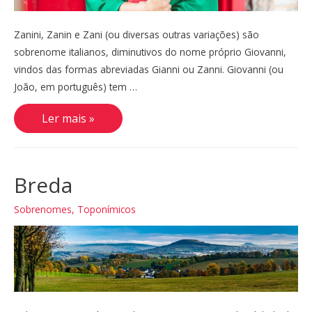
Zanini, Zanin e Zani (ou diversas outras variações) são
sobrenome italianos, diminutivos do nome próprio Giovanni,
vindos das formas abreviadas Gianni ou Zanni. Giovanni (ou
João, em português) tem …
Zanini,
Ler mais »
Zanin,
Zani
Breda
Sobrenomes
,
Toponímicos