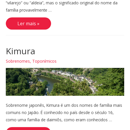
“vilarejo” ou “aldeia”, mas o significado original do nome da
família provavelmente …
Tamura
Ler mais »
Kimura
Sobrenomes
,
Toponímicos
Sobrenome japonês, Kimura é um dos nomes de família mais
comuns no Japão. É conhecido no país desde o século 16,
como uma família de daimiôs, como eram conhecidos …