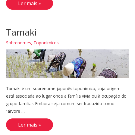
Kimura
Ler mais »
Tamaki
Sobrenomes
,
Toponímicos
Tamaki é um sobrenome japonês toponímico, cuja origem
está associada ao lugar onde a família vivia ou à ocupação do
grupo familiar. Embora seja comum ser traduzido como
“árvore …
Tamaki
Ler mais »