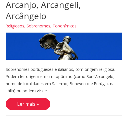
Arcanjo, Arcangeli,
Arcângelo
Religiosos
,
Sobrenomes
,
Toponímicos
Sobrenomes portugueses e italianos, com origem religiosa.
Podem ter origem em um topônimo (como Sant’Arcangelo,
nome de localidades em Salermo, Benevento e Perúgia, na
Itália) ou podem vir de …
Arcanjo,
Ler mais »
Arcangeli,
Arcângelo