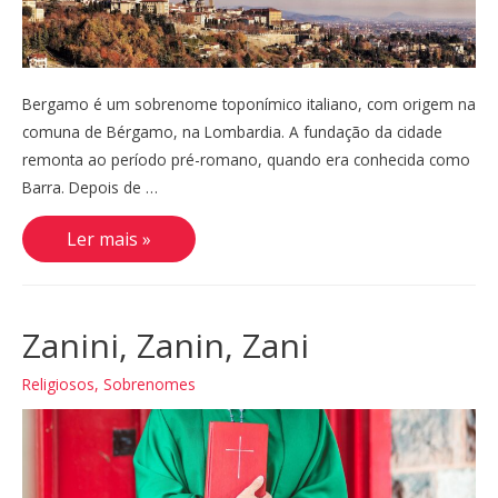
Bergamo é um sobrenome toponímico italiano, com origem na
comuna de Bérgamo, na Lombardia. A fundação da cidade
remonta ao período pré-romano, quando era conhecida como
Barra. Depois de …
Bérgamo,
Ler mais »
Bergamo
Zanini, Zanin, Zani
Religiosos
,
Sobrenomes