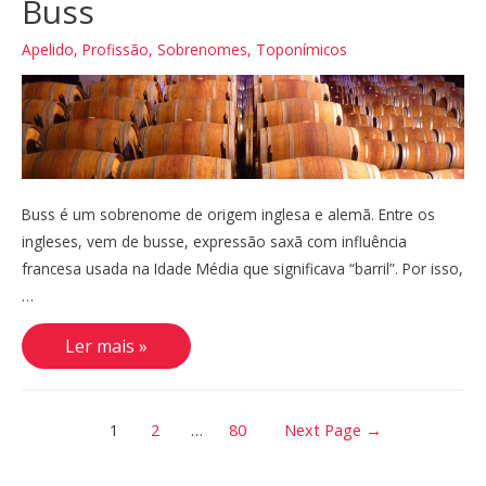
Buss
Apelido
,
Profissão
,
Sobrenomes
,
Toponímicos
Buss é um sobrenome de origem inglesa e alemã. Entre os
ingleses, vem de busse, expressão saxã com influência
francesa usada na Idade Média que significava “barril”. Por isso,
…
Buss
Ler mais »
Paginação
1
2
…
80
Next Page
→
de