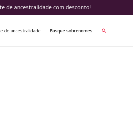
te de ancestralidade com desconto! Use o 
Search
te de ancestralidade
Busque sobrenomes