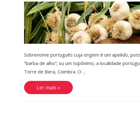
Sobrenome português cuja origem é um apelido, poss
“barba de alho”; ou um topônimo, a localidade portug
Torre de Bera, Coimbra. O …
Barbalho
Ler mais »