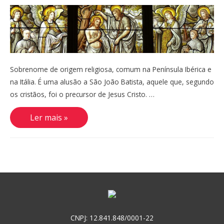
Sobrenome de origem religiosa, comum na Península Ibérica e
na Itália. É uma alusão a São João Batista, aquele que, segundo
os cristãos, foi o precursor de Jesus Cristo. …
Batista,
Ler mais »
Baptista,
Bautista
CNPJ: 12.841.848/0001-22