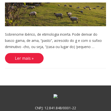
Sobrenome ibérico, de etimologia incerta. Pode derivar do
basco gama, de ama, “pasto”, acrescido do g e com o sufixo
diminutivo -cho, ou seja, “(casa ou lugar do) ‘pequeno …
Camacho
Ler mais »
CNPJ: 12.841.848/0001-22