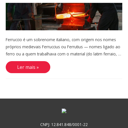
Ferruccio é um sobrenome italiano, com origem nos nomes
próprios medievais Ferruccius ou Ferrutius — nomes ligado ao
ferro ou a quem trabalhava com o material (do latim ferraio, …
Ferruccio,
Ler mais »
Ferrucci,
Ferruci
CNPJ: 12.841.848/0001-22