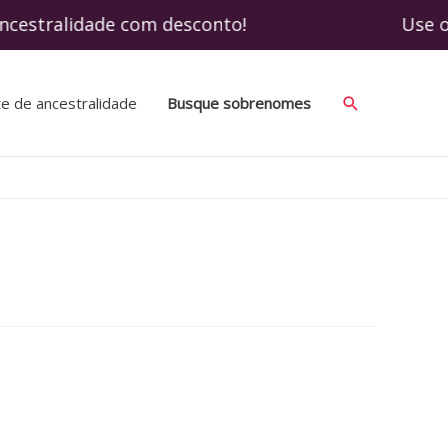
 ancestralidade com desconto! Use o cupom
Search
te de ancestralidade
Busque sobrenomes