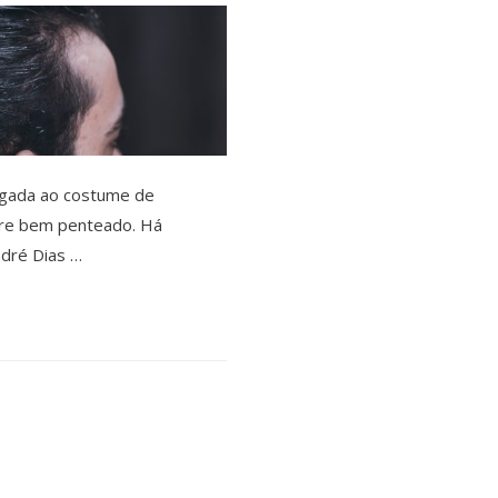
igada ao costume de
re bem penteado. Há
dré Dias …