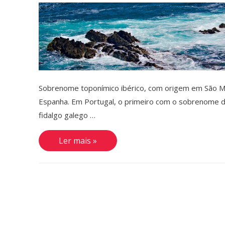
Sobrenome toponímico ibérico, com origem em São Mig
Espanha. Em Portugal, o primeiro com o sobrenome de
fidalgo galego …
Taborda
Ler mais »