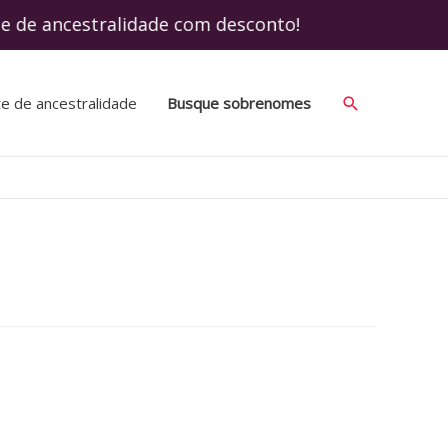
te de ancestralidade com desconto! Use o 
Search
te de ancestralidade
Busque sobrenomes