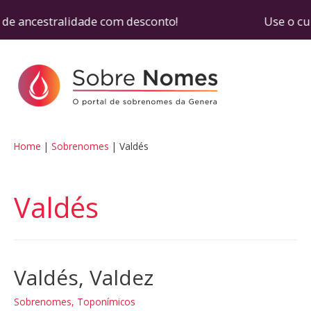
de ancestralidade com desconto! Use o cupom SOB
Home
Sobrenomes
Valdés
Valdés
Valdés, Valdez
Sobrenomes
,
Toponímicos