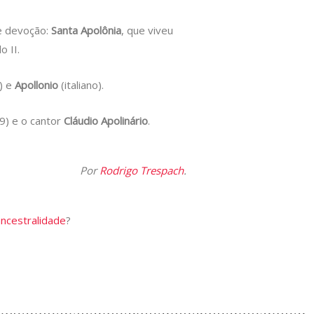
de devoção:
Santa Apolônia
, que viveu
o II.
) e
Apollonio
(italiano).
) e o cantor
Cláudio Apolinário
.
Por
Rodrigo Trespach
.
ancestralidade
?