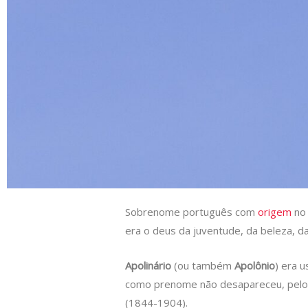
s
e
b
t
L
A
d
o
e
i
p
I
o
r
n
p
n
k
k
Sobrenome português com
origem
no
era o deus da juventude, da beleza, d
Apolinário
(ou também
Apolônio
) era 
como prenome não desapareceu, pelo
(1844-1904).