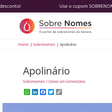
de com desconto! Use o cupom SOBRENOMES e
Home
Sobrenomes
Apolinário
Apolinário
Sobrenomes
/
Deixe um comentário
W
L
F
T
C
h
i
a
w
o
a
n
c
i
p
t
k
e
t
y