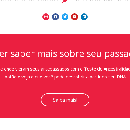
r saber mais sobre seu passa
de onde vieram seus antepassados com o
Teste de Ancestralida
botão e veja o que você pode descobrir a partir do seu DNA
Saiba mais!