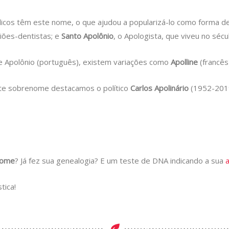
licos têm este nome, o que ajudou a popularizá-lo como forma 
giões-dentistas; e
Santo Apolônio
, o Apologista, que viveu no sécul
e Apolônio (português), existem variações como
Apolline
(francês
te sobrenome destacamos o político
Carlos Apolinário
(1952-2019
nome
? Já fez sua genealogia? E um teste de DNA indicando a sua
tica!