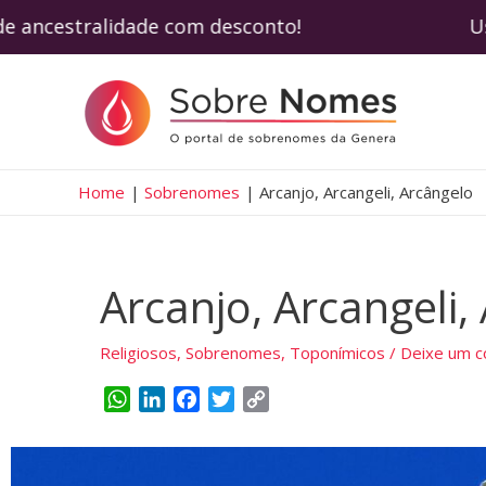
e de ancestralidade com desconto! Use o c
Home
Sobrenomes
Arcanjo, Arcangeli, Arcângelo
Arcanjo, Arcangeli,
Religiosos
,
Sobrenomes
,
Toponímicos
/
Deixe um c
W
L
F
T
C
h
i
a
w
o
a
n
c
i
p
t
k
e
t
y