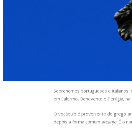
s
e
b
t
L
A
d
o
e
i
p
I
o
r
n
p
n
k
k
Sobrenomes portugueses e italianos,
em Salermo, Benevento e Perúgia, na I
O vocábulo é proveniente do grego
ar
depois a forma comum
arcanjo
. É o n