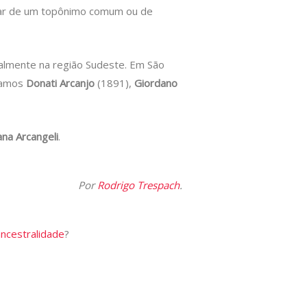
atar de um topônimo comum ou de
ialmente na região Sudeste. Em São
onamos
Donati Arcanjo
(1891),
Giordano
ana Arcangeli
.
Por
Rodrigo Trespach
.
ancestralidade
?