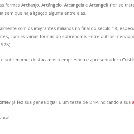
 as formas
Archanjo
,
Arcângelo
,
Arcangela
e
Arcangeli
. Por se tr
ia sem que haja ligação alguma entre elas.
almente com os imigrantes italianos no final do século 19, espec
rantes, com as várias formas do sobrenome. Entre outros menci
1928).
ste sobrenome, destacamos a empresária e apresentadora
Cristi
nome
? Já fez sua genealogia? E um teste de DNA indicando a sua
tica!