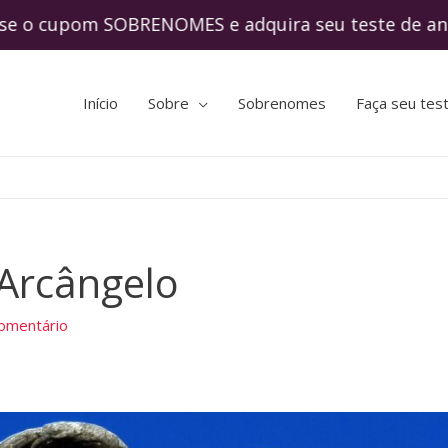
upom SOBRENOMES e adquira seu teste de an
Início
Sobre
Sobrenomes
Faça seu tes
 Arcângelo
omentário