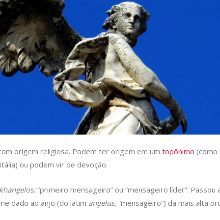
 com origem religiosa. Podem ter origem em um
topônimo
(como S
tália) ou podem vir de devoção.
khangelos
, “primeiro mensageiro” ou “mensageiro líder”. Passou
ome dado ao anjo (do latim
angelus
, “mensageiro”) da mais alta ord