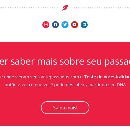
r saber mais sobre seu passa
de onde vieram seus antepassados com o
Teste de Ancestralida
botão e veja o que você pode descobrir a partir do seu DNA
Saiba mais!