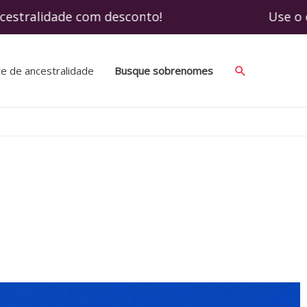
cestralidade com desconto! Use o cupom SO
te de ancestralidade
Busque sobrenomes