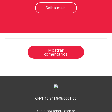
Saiba mais!
Mostrar
comentários
CNPJ: 12.841.848/0001-22
contato@genera.com.br