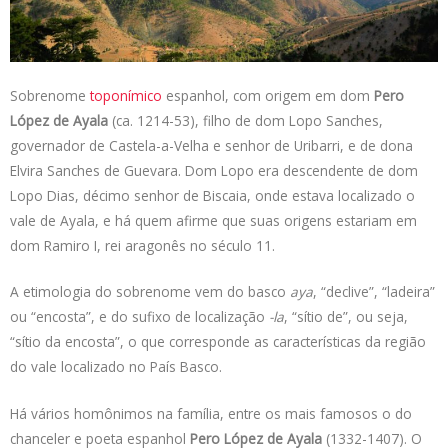
s
e
b
t
L
A
d
o
e
i
p
I
o
r
n
p
n
k
k
Sobrenome
toponímico
espanhol, com origem em dom
Pero
López de Ayala
(ca. 1214-53), filho de dom Lopo Sanches,
governador de Castela-a-Velha e senhor de Uribarri, e de dona
Elvira Sanches de Guevara. Dom Lopo era descendente de dom
Lopo Dias, décimo senhor de Biscaia, onde estava localizado o
vale de Ayala, e há quem afirme que suas origens estariam em
dom Ramiro I, rei aragonês no século 11.
A etimologia do sobrenome vem do basco
aya
, “declive”, “ladeira”
ou “encosta”, e do sufixo de localização
-la
, “sítio de”, ou seja,
“sítio da encosta”, o que corresponde as características da região
do vale localizado no País Basco.
Há vários homônimos na família, entre os mais famosos o do
chanceler e poeta espanhol
Pero López de Ayala
(1332-1407). O