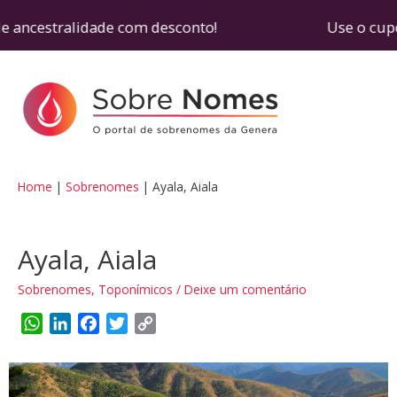
e ancestralidade com desconto! Use o cupom SOBR
Home
Sobrenomes
Ayala, Aiala
Ayala, Aiala
Sobrenomes
,
Toponímicos
/
Deixe um comentário
W
L
F
T
C
h
i
a
w
o
a
n
c
i
p
t
k
e
t
y