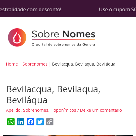
estralidade com desconto! Use o cupom SOBRENOM
Home
Sobrenomes
Bevilacqua, Bevilaqua, Beviláqua
Bevilacqua, Bevilaqua,
Beviláqua
Apelido
,
Sobrenomes
,
Toponímicos
/
Deixe um comentário
W
L
F
T
C
h
i
a
w
o