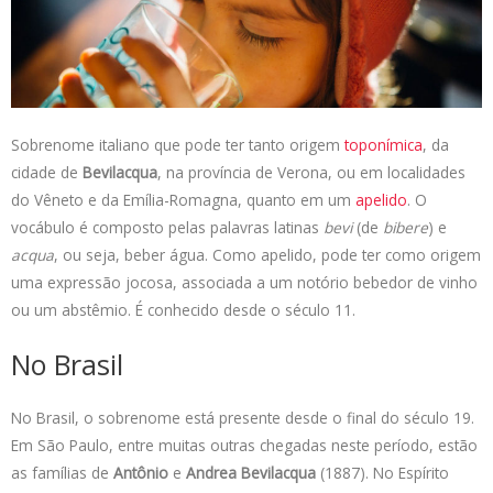
a
n
c
i
p
t
k
e
t
y
s
e
b
t
L
A
d
o
e
i
p
I
o
r
n
p
n
k
k
Sobrenome italiano que pode ter tanto origem
toponímica
, da
cidade de
Bevilacqua
, na província de Verona, ou em localidades
do Vêneto e da Emília-Romagna, quanto em um
apelido
. O
vocábulo é composto pelas palavras latinas
bevi
(de
bibere
) e
acqua
, ou seja, beber água. Como apelido, pode ter como origem
uma expressão jocosa, associada a um notório bebedor de vinho
ou um abstêmio. É conhecido desde o século 11.
No Brasil
No Brasil, o sobrenome está presente desde o final do século 19.
Em São Paulo, entre muitas outras chegadas neste período, estão
as famílias de
Antônio
e
Andrea Bevilacqua
(1887). No Espírito