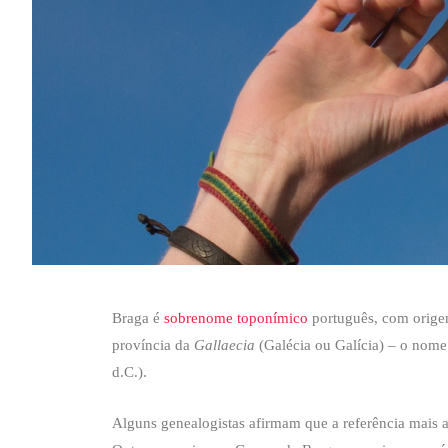
s
e
b
t
L
A
d
o
e
i
p
I
o
r
n
p
n
k
k
Braga é
sobrenome toponímico
português, com origem
província da
Gallaecia
(Galécia ou Galícia) – o nome
d.C.).
Alguns genealogistas afirmam que a referência mais 