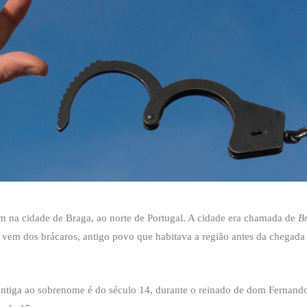
 na cidade de Braga, ao norte de Portugal. A cidade era chamada de
B
 vem dos brácaros, antigo povo que habitava a região antes da chegad
antiga ao sobrenome é do século 14, durante o reinado de dom Fernan