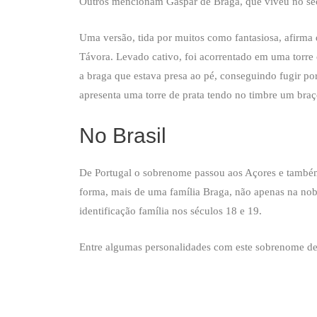
Outros mencionam Gaspar de Braga, que viveu no sé
Uma versão, tida por muitos como fantasiosa, afirma 
Távora. Levado cativo, foi acorrentado em uma torr
a braga que estava presa ao pé, conseguindo fugir po
apresenta uma torre de prata tendo no timbre um bra
No Brasil
De Portugal o sobrenome passou aos Açores e também 
forma, mais de uma família Braga, não apenas na nob
identificação família nos séculos 18 e 19.
Entre algumas personalidades com este sobrenome des