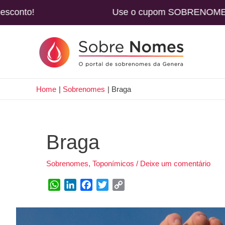
 com desconto! Use o cupom SOBRENOMES e adq
Home
Sobrenomes
Braga
Braga
Sobrenomes
,
Toponímicos
/
Deixe um comentário
W
L
F
T
C
h
i
a
w
o
a
n
c
i
p
t
k
e
t
y