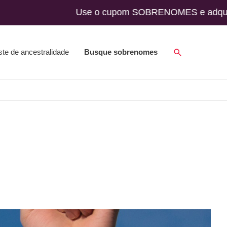
nto! Use o cupom SOBRENOMES e adquira seu t
ste de ancestralidade
Busque sobrenomes