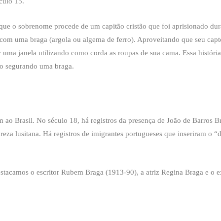
culo 15.
que o sobrenome procede de um capitão cristão que foi aprisionado dur
e com uma braga (argola ou algema de ferro). Aproveitando que seu ca
r uma janela utilizando como corda as roupas de sua cama.
Essa históri
ço segurando uma braga.
ao Brasil. No século 18, há registros da presença de João de Barros B
reza lusitana. Há registros de imigrantes portugueses que inseriram o
tacamos o escritor Rubem Braga (1913-90), a atriz Regina Braga e o ex