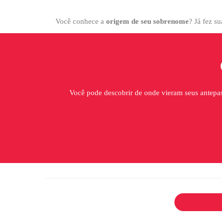
Você conhece a
origem de seu sobrenome
? Já fez s
Você pode descobrir de onde vieram seus antep