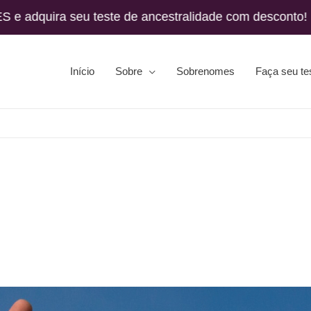
uira seu teste de ancestralidade com desco
Início
Sobre
Sobrenomes
Faça seu te