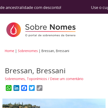
de ancestralidade com desconto! Use o cupom SOB
Home
Sobrenomes
Bressan, Bressani
Bressan, Bressani
Sobrenomes
,
Toponímicos
/
Deixe um comentário
W
L
F
T
C
h
i
a
w
o
a
n
c
i
p
t
k
e
t
y