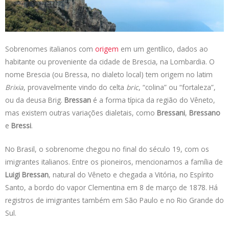
s
e
b
t
L
A
d
o
e
i
p
I
o
r
n
p
n
k
k
Sobrenomes italianos com
origem
em um gentílico, dados ao
habitante ou proveniente da cidade de Brescia, na Lombardia. O
nome Brescia (ou Bressa, no dialeto local) tem origem no latim
Brixia
, provavelmente vindo do celta
bric
, “colina” ou “fortaleza”,
ou da deusa Brig.
Bressan
é a forma típica da região do Vêneto,
mas existem outras variações dialetais, como
Bressani
,
Bressano
e
Bressi
.
No Brasil, o sobrenome chegou no final do século 19, com os
imigrantes italianos. Entre os pioneiros, mencionamos a família de
Luigi Bressan
, natural do Vêneto e chegada a Vitória, no Espírito
Santo, a bordo do vapor Clementina em 8 de março de 1878. Há
registros de imigrantes também em São Paulo e no Rio Grande do
Sul.