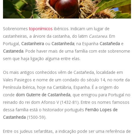
s
e
b
t
L
A
d
o
e
i
p
I
o
r
n
p
n
k
k
Sobrenomes
toponímicos
ibéricos. Indicam um lugar de
castanheiras, a árvore da castanha, do latim
Castanea
. Em
Portugal,
Castanheira
ou
Castanheda
; na Espanha
Castañeda
e
Castaneda
. Pode haver mais de uma família com este sobrenome
sem que haja ligação alguma entre elas.
Os mais antigos conhecidos vêm de Castañeda, localidade em
Vales Pasiegos e nome de um condado do século 14, no norte da
Península Ibérica, hoje na Cantábria, Espanha. É a origem do
conde
dom Guterre de Castanheda
, que emigrou para Portugal no
reinado do rei dom Afonso V (1432-81). Entre os nomes famosos
dessa família está o historiador português
Fernão Lopes de
Castanheda
(1500-59).
Entre os judeus sefarditas, a indicação pode ser uma referência de