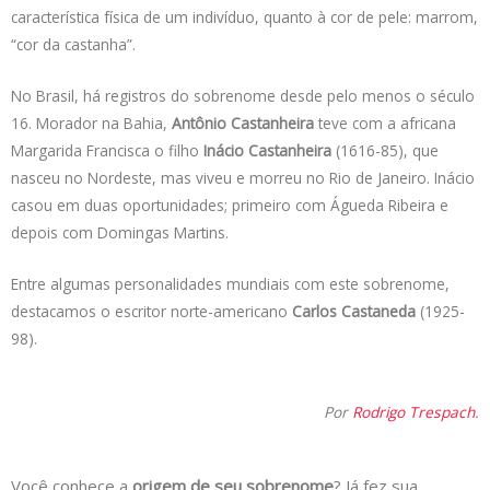
característica física de um indivíduo, quanto à cor de pele: marrom,
“cor da castanha”.
No Brasil, há registros do sobrenome desde pelo menos o século
16. Morador na Bahia,
Antônio Castanheira
teve com a africana
Margarida Francisca o filho
Inácio Castanheira
(1616-85), que
nasceu no Nordeste, mas viveu e morreu no Rio de Janeiro. Inácio
casou em duas oportunidades; primeiro com Águeda Ribeira e
depois com Domingas Martins.
Entre algumas personalidades mundiais com este sobrenome,
destacamos o escritor norte-americano
Carlos Castaneda
(1925-
98).
Por
Rodrigo Trespach
.
Você conhece a
origem de seu sobrenome
? Já fez sua