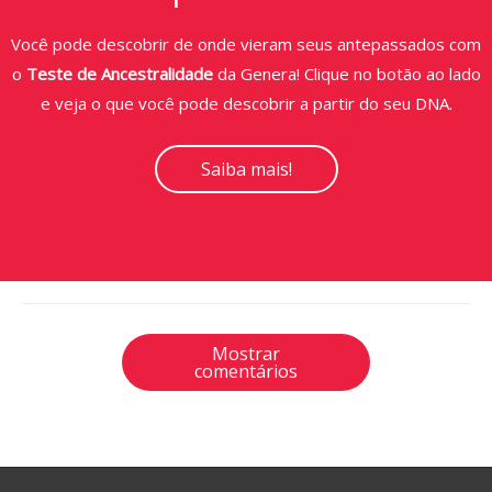
Você pode descobrir de onde vieram seus antepassados com
o
Teste de Ancestralidade
da Genera! Clique no botão ao lado
e veja o que você pode descobrir a partir do seu DNA.
Saiba mais!
Mostrar
comentários