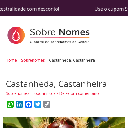
cestralidade com desconto! Use o cupom SOBRENOM
Home
Sobrenomes
Castanheda, Castanheira
Castanheda, Castanheira
Sobrenomes
,
Toponímicos
/
Deixe um comentário
W
L
F
T
C
h
i
a
w
o
a
n
c
i
p
t
k
e
t
y