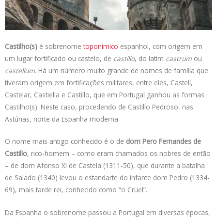
s
e
b
t
L
A
d
o
e
i
p
I
o
r
n
p
n
k
k
Castilho(s)
é sobrenome
toponímico
espanhol, com origem em
um lugar fortificado ou castelo, de
castillo
, do latim
castrum
ou
castellum
. Há um número muito grande de nomes de família que
tiveram origem em fortificações militares, entre eles, Castell,
Castelar, Castiella e Castillo, que em Portugal ganhou as formas
Castilho(s). Neste caso, procedendo de Castillo Pedroso, nas
Astúrias, norte da Espanha moderna.
O nome mais antigo conhecido é o de
dom Pero Fernandes de
Castillo
, rico-homem – como eram chamados os nobres de então
– de dom Afonso XI de Castela (1311-50), que durante a batalha
de Salado (1340) levou o estandarte do infante dom Pedro (1334-
69), mais tarde rei, conhecido como “o Cruel”.
Da Espanha o sobrenome passou a Portugal em diversas épocas,