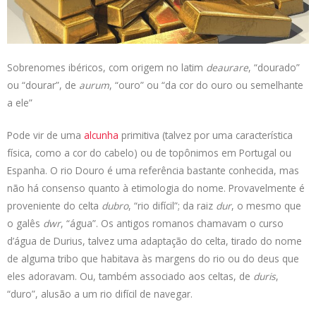
s
e
b
t
L
A
d
o
e
i
p
I
o
r
n
p
n
k
k
Sobrenomes ibéricos, com origem no latim
deaurare
, “dourado”
ou “dourar”, de
aurum
, “ouro” ou “da cor do ouro ou semelhante
a ele”
Pode vir de uma
alcunha
primitiva (talvez por uma característica
física, como a cor do cabelo) ou de topônimos em Portugal ou
Espanha. O rio Douro é uma referência bastante conhecida, mas
não há consenso quanto à etimologia do nome. Provavelmente é
proveniente do celta
dubro
, “rio difícil”; da raiz
dur
, o mesmo que
o galês
dwr
, “água”. Os antigos romanos chamavam o curso
d’água de Durius, talvez uma adaptação do celta, tirado do nome
de alguma tribo que habitava às margens do rio ou do deus que
eles adoravam. Ou, também associado aos celtas, de
duris
,
“duro”, alusão a um rio difícil de navegar.