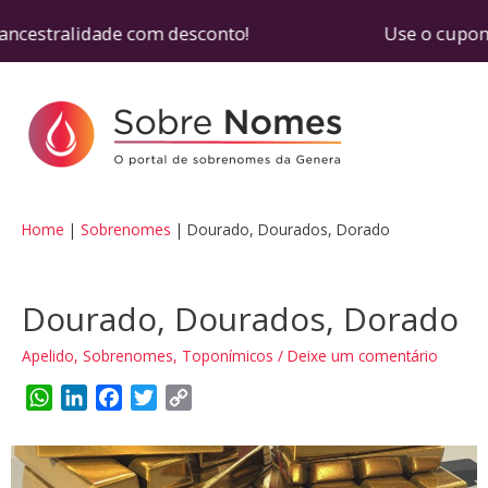
ncestralidade com desconto! Use o cupom SOBREN
Home
Sobrenomes
Dourado, Dourados, Dorado
Dourado, Dourados, Dorado
Apelido
,
Sobrenomes
,
Toponímicos
/
Deixe um comentário
W
L
F
T
C
h
i
a
w
o
a
n
c
i
p
t
k
e
t
y