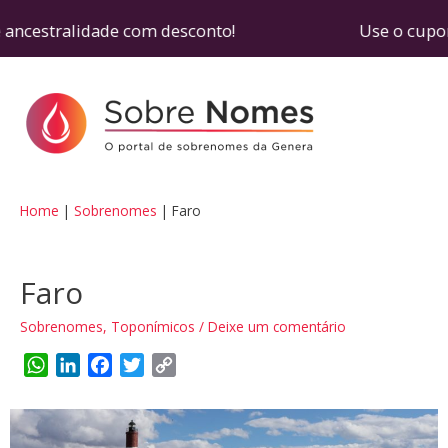
 ancestralidade com desconto! Use o cupom SOBRE
Home
Sobrenomes
Faro
Faro
Sobrenomes
,
Toponímicos
/
Deixe um comentário
W
L
F
T
C
h
i
a
w
o
a
n
c
i
p
t
k
e
t
y