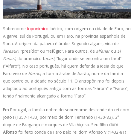
s
e
b
t
L
A
d
o
e
i
p
I
o
r
n
p
n
k
k
Sobrenome
toponímico
ibérico, com origem na cidade de Faro, no
Algarve, sul de Portugal, ou em Faro, na província espanhola de
Soria. A origem da palavra é árabe. Segundo alguns, viria de
fareaun
, “presídio” ou “refúgio”. Para outros, de
alfanar
ou
El
Fanari
, do aramaico f
anari,
“lugar onde se encontra um farol”
(“Alfaro”). No caso português, há quem defenda a ideia de que
Faro veio de
Harun
, a forma árabe de Aarão, nome da família
que controlou a cidade no século 11. O antropônimo foi depois
adaptado ao português antigo com as formas “Fárom” e “Farão”,
tendo finalmente alcançado a forma “Faro”.
Em Portugal, a família nobre do sobrenome descende do rei dom
João I (1357-1433) por meio de dom Fernando (1430-83), 2º
duque de Bragança e marques de Vila Viçosa. Seu filho
dom
Afonso
foi feito conde de Faro pelo rei dom Afonso V (1432-81)