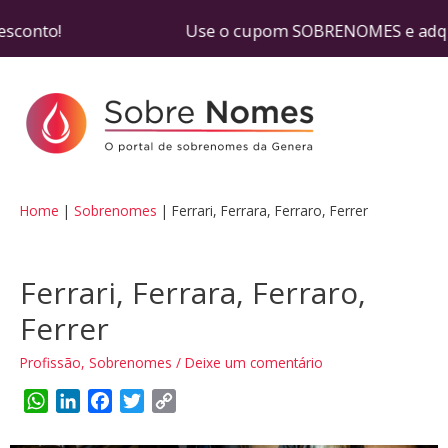
m desconto! Use o cupom SOBRENOMES e adquira se
Home
Sobrenomes
Ferrari, Ferrara, Ferraro, Ferrer
Ferrari, Ferrara, Ferraro,
Ferrer
Profissão
,
Sobrenomes
/
Deixe um comentário
W
L
F
T
C
h
i
a
w
o