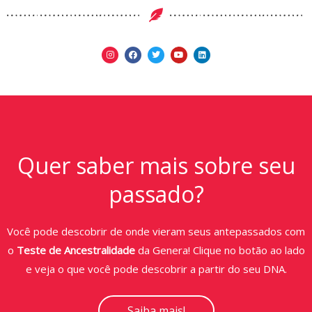
Quer saber mais sobre seu
passado?
Você pode descobrir de onde vieram seus antepassados com
o
Teste de Ancestralidade
da Genera! Clique no botão ao lado
e veja o que você pode descobrir a partir do seu DNA.
Saiba mais!