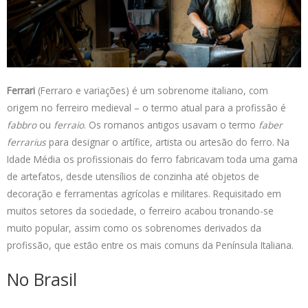
a
n
c
i
p
t
k
e
t
y
s
e
b
t
L
A
d
o
e
i
p
I
o
r
n
p
n
k
k
Ferrari
(Ferraro e variações) é um sobrenome italiano, com
origem no ferreiro medieval – o termo atual para a profissão é
fabbro
ou
ferraio
. Os romanos antigos usavam o termo
faber
ferrarius
para designar o artífice, artista ou artesão do ferro. Na
Idade Média os profissionais do ferro fabricavam toda uma gama
de artefatos, desde utensílios de conzinha até objetos de
decoração e ferramentas agrícolas e militares. Requisitado em
muitos setores da sociedade, o ferreiro acabou tronando-se
muito popular, assim como os sobrenomes derivados da
profissão, que estão entre os mais comuns da Península Italiana.
No Brasil