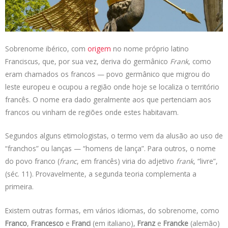
s
e
b
t
L
A
d
o
e
i
p
I
o
r
n
p
n
k
k
Sobrenome ibérico, com
origem
no nome próprio latino
Franciscus, que, por sua vez, deriva do germânico
Frank
, como
eram chamados os francos — povo germânico que migrou do
leste europeu e ocupou a região onde hoje se localiza o território
francês. O nome era dado geralmente aos que pertenciam aos
francos ou vinham de regiões onde estes habitavam.
Segundos alguns etimologistas, o termo vem da alusão ao uso de
“franchos” ou lanças — “homens de lança”. Para outros, o nome
do povo franco (
franc
, em francês) viria do adjetivo
frank
, “livre”,
(séc. 11). Provavelmente, a segunda teoria complementa a
primeira.
Existem outras formas, em vários idiomas, do sobrenome, como
Franco
,
Francesco
e
Franci
(em italiano),
Franz
e
Francke
(alemão)