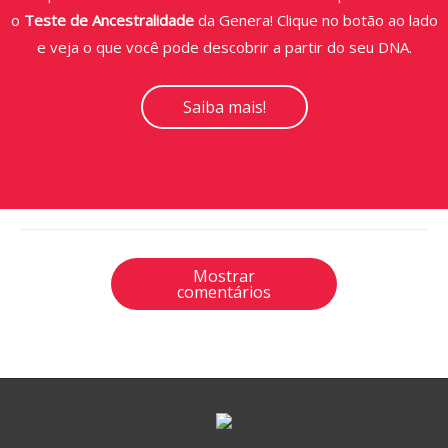
o
Teste de Ancestralidade
da Genera! Clique no botão ao lado
e veja o que você pode descobrir a partir do seu DNA.
Saiba mais!
Mostrar
comentários