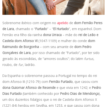
s
e
b
t
L
A
d
o
e
i
p
I
o
r
n
p
n
k
k
Sobrenome ibérico com origem no
apelido
de
dom Fernão Peres
de Lara
, chamado o “
Furtado
” – “
El Hurtado
”, em espanhol. Dom
Fernão era filho da rainha
dona Urraca
– mãe do
rei de Leão e
Castela dom Afonso VI
(1047-1109) e mulher do conde
dom
Raimundo de Borgonha
– com seu amante de
dom Pedro
Gonçalves de Lara
, por isso chamado de “Furtado”, por ter sido
gerado às escondidas, de “amores ocultos”; do latim
furtus
,
roubo, de
fur
, ladrão.
Da Espanha o sobrenome passou a Portugal no tempo do rei
dom Afonso III (1210-79) com
Fernão Furtado
, que casou com
dona Guiomar Afonso de Resende
e que vivia em 1242; e
Pedro
Dias Furtado
(também conhecido por
Pedro Dias de Mendonça
),
um dos duzentos fidalgos que o rei de Castela dom Afonso X
(1221-84) herdou em Sevilha, em 1253, e que casou com dona