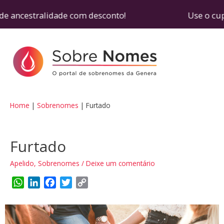
e ancestralidade com desconto! Use o cupom SOB
Home
Sobrenomes
Furtado
Furtado
Apelido
,
Sobrenomes
/
Deixe um comentário
W
L
F
T
C
h
i
a
w
o
a
n
c
i
p
t
k
e
t
y