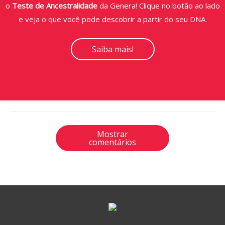
o
Teste de Ancestralidade
da Genera! Clique no botão ao lado
e veja o que você pode descobrir a partir do seu DNA.
Saiba mais!
Mostrar
comentários