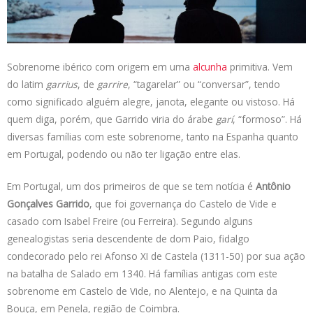
s
e
b
t
L
A
d
o
e
i
p
I
o
r
n
p
n
k
k
Sobrenome ibérico com origem em uma
alcunha
primitiva. Vem
do latim
garrius
, de
garrire
, “tagarelar” ou “conversar”, tendo
como significado alguém alegre, janota, elegante ou vistoso. Há
quem diga, porém, que Garrido viria do árabe
garí
, “formoso”. Há
diversas famílias com este sobrenome, tanto na Espanha quanto
em Portugal, podendo ou não ter ligação entre elas.
Em Portugal, um dos primeiros de que se tem notícia é
Antônio
Gonçalves Garrido
, que foi governança do Castelo de Vide e
casado com Isabel Freire (ou Ferreira). Segundo alguns
genealogistas seria descendente de dom Paio, fidalgo
condecorado pelo rei Afonso XI de Castela (1311-50) por sua ação
na batalha de Salado em 1340. Há famílias antigas com este
sobrenome em Castelo de Vide, no Alentejo, e na Quinta da
Bouça, em Penela, região de Coimbra.