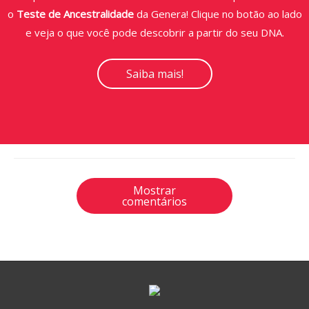
o
Teste de Ancestralidade
da Genera! Clique no botão ao lado
e veja o que você pode descobrir a partir do seu DNA.
Saiba mais!
Mostrar
comentários