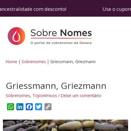
ancestralidade com desconto! Use o cupom SOBREN
Home
Sobrenomes
Griessmann, Griezmann
Griessmann, Griezmann
Sobrenomes
,
Toponímicos
/
Deixe um comentário
W
L
F
T
C
h
i
a
w
o
a
n
c
i
p
t
k
e
t
y