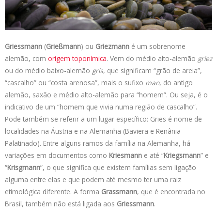
s
e
b
t
L
A
d
o
e
i
p
I
o
r
n
p
n
k
k
Griessmann
(
Grießmann
) ou
Griezmann
é um sobrenome
alemão, com
origem
toponímica
. Vem do médio alto-alemão
griez
ou do médio baixo-alemão
gris
, que significam “grão de areia”,
“cascalho” ou “costa arenosa”, mais o sufixo
man
, do antigo
alemão, saxão e médio alto-alemão para “homem”. Ou seja, é o
indicativo de um “homem que vivia numa região de cascalho”.
Pode também se referir a um lugar específico: Gries é nome de
localidades na Áustria e na Alemanha (Baviera e Renânia-
Palatinado). Entre alguns ramos da família na Alemanha, há
variações em documentos como
Kriesmann
e até “
Kriegsmann
” e
“
Krisgmann
”, o que significa que existem famílias sem ligação
alguma entre elas e que podem até mesmo ter uma raiz
etimológica diferente. A forma
Grassmann
, que é encontrada no
Brasil, também não está ligada aos
Griessmann
.