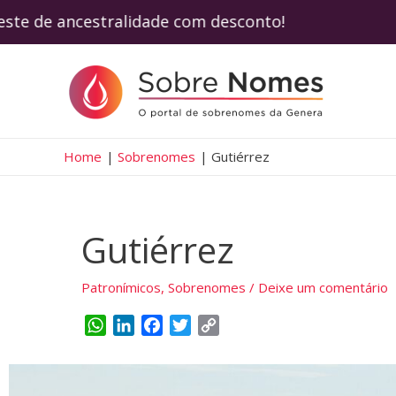
este de ancestralidade com desconto! Use 
Home
Sobrenomes
Gutiérrez
Gutiérrez
Patronímicos
,
Sobrenomes
/
Deixe um comentário
W
L
F
T
C
h
i
a
w
o
a
n
c
i
p
t
k
e
t
y