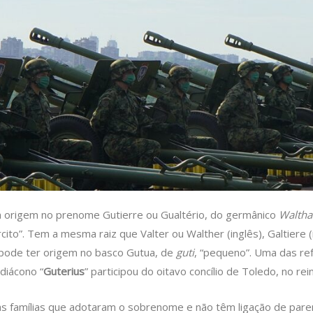
 origem no prenome Gutierre ou Gualtério, do germânico
Waltha
ito”. Tem a mesma raiz que Valter ou Walther (inglês), Galtiere (it
 pode ter origem no basco Gutua, de
guti
, “pequeno”. Uma das ref
diácono “
Guterius
” participou do oitavo concílio de Toledo, no re
 famílias que adotaram o sobrenome e não têm ligação de parent