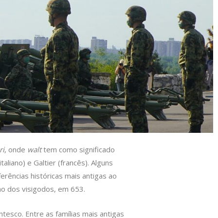
ri
, onde
walt
tem como significado
aliano) e Galtier (francês). Alguns
erências históricas mais antigas ao
ino dos visigodos, em 653.
esco. Entre as famílias mais antigas