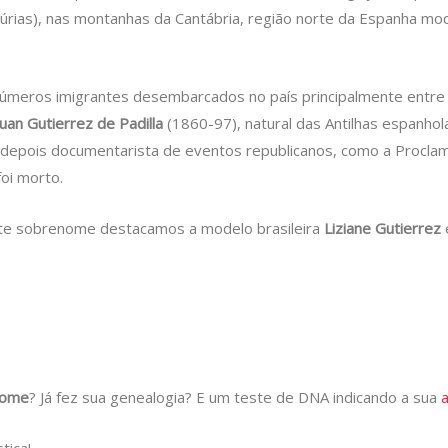
stúrias), nas montanhas da Cantábria, região norte da Espanha mo
úmeros imigrantes desembarcados no país principalmente entre o
uan Gutierrez de Padilla
(1860-97), natural das Antilhas espanhol
, depois documentarista de eventos republicanos, como a Proclam
oi morto.
te sobrenome destacamos a modelo brasileira
Liziane Gutierrez
nome
? Já fez sua genealogia? E um teste de DNA indicando a sua