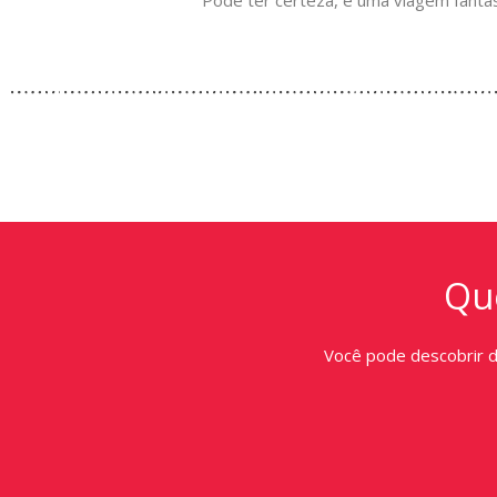
Pode ter certeza, é uma viagem fantás
Que
Você pode descobrir 