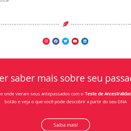
tica!
r saber mais sobre seu passa
de onde vieram seus antepassados com o
Teste de Ancestralida
botão e veja o que você pode descobrir a partir do seu DNA
Saiba mais!