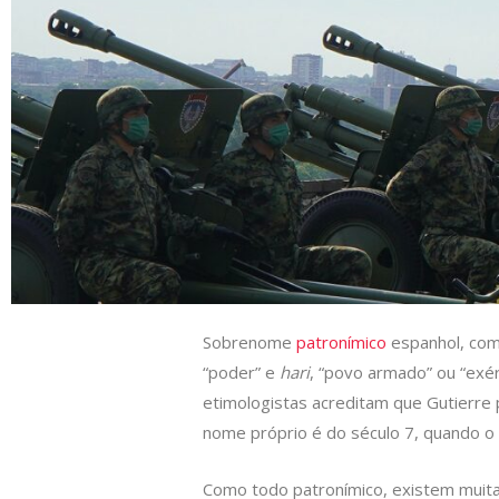
s
e
b
t
L
A
d
o
e
i
p
I
o
r
n
p
n
k
k
Sobrenome
patronímico
espanhol, com
“poder” e
hari
, “povo armado” ou “exérc
etimologistas acreditam que Gutierre
nome próprio é do século 7, quando o 
Como todo patronímico, existem muitas