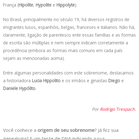
França (
Hipolite
,
Hypolite
e
Hippolyte
).
No Brasil, principalmente no século 19, há diversos registros de
imigrantes lusos, espanhóis, belgas, franceses e italianos. Não há,
claramente, ligação de parentesco ente essas famílias e as formas
de escrita são múltiplas e nem sempre indicam corretamente a
procedência (embora as formas mais comuns em cada país
sejam as mencionadas acima).
Entre algumas personalidades com este sobrenome, destacamos
a historiadora
Lucia Hippolito
e os irmãos e ginastas
Diego
e
Daniele Hypólito
.
Por
Rodrigo Trespach
.
Você conhece a
origem de seu sobrenome
? Já fez sua
genealogia? E um teste de DNA indicando a sua