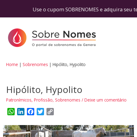
o! Use o cupom SOBRENOMES e adquira seu teste 
Home
Sobrenomes
Hipólito, Hypolito
Hipólito, Hypolito
Patronímicos
,
Profissão
,
Sobrenomes
/
Deixe um comentário
W
L
F
T
C
h
i
a
w
o
a
n
c
i
p
t
k
e
t
y