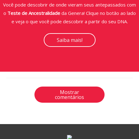
Você pode descobrir de onde vieram seus antepassados com
o
Teste de Ancestralidade
da Genera! Clique no botão ao lado
e veja o que você pode descobrir a partir do seu DNA.
Saiba mais!
Mostrar
comentários