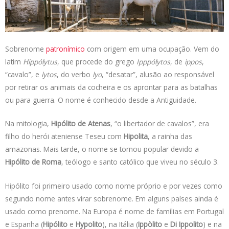
s
e
b
t
L
A
d
o
e
i
p
I
o
r
n
p
n
k
k
Sobrenome
patronímico
com origem em uma ocupação. Vem do
latim
Hippólytus
, que procede do grego
Ipppólytos
, de
ippos
,
“cavalo”, e
lytos
, do verbo
lyo
, “desatar”, alusão ao responsável
por retirar os animais da cocheira e os aprontar para as batalhas
ou para guerra. O nome é conhecido desde a Antiguidade.
Na mitologia,
Hipólito de Atenas
, “o libertador de cavalos”, era
filho do herói ateniense Teseu com
Hipolita
, a rainha das
amazonas. Mais tarde, o nome se tornou popular devido a
Hipólito de Roma
, teólogo e santo católico que viveu no século 3.
Hipólito foi primeiro usado como nome próprio e por vezes como
segundo nome antes virar sobrenome. Em alguns países ainda é
usado como prenome. Na Europa é nome de famílias em Portugal
e Espanha (
Hipólito
e
Hypolito
), na Itália (
Ippòlito
e
Di Ippolito
) e na