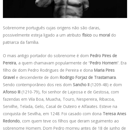
s
e
b
t
L
A
d
o
e
i
p
I
o
r
n
p
n
k
k
Sobrenome português cujas origens não são claras,
possivelmente esteja ligado a um atributo
físico
ou
moral
do
patriarca da família.
O mais antigo portador do sobrenome é dom
Pedro Pires de
Pereira
, a quem chamavam popularmente de “
Pedro Homem
”. Era
filho de dom Pedro Rodrigues de Pereira e
dona
Maria Pires
Gravel
e descendente de dom
Rodrigo Forjaz de Trastamara
.
Sendo contemporâneo dos reis dom
Sancho II
(1209-48) e dom
Afonso III
(1210-79), foi senhor de Lajeosa e de Gestosa, com
fazendas em Vila Boa, Muacha, Touro, Nespereira, Ribacoa,
Servilhe, Telada, Gelo, Casal de Outeiro e Alfaiates. Esteve na
conquista de Sevilha, em 1248. Foi casado com dona
Teresa Anes
Redondo
, com quem teve os filhos que deram seguimento ao
sobrenome Homem. Dom Pedro morreu antes de 18 de junho de