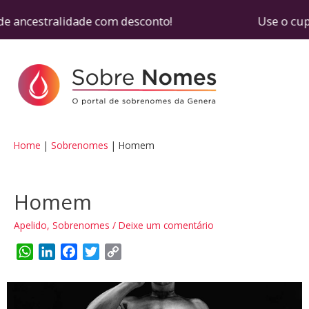
e ancestralidade com desconto! Use o cupom SOB
Home
Sobrenomes
Homem
Homem
Apelido
,
Sobrenomes
/
Deixe um comentário
W
L
F
T
C
h
i
a
w
o
a
n
c
i
p
t
k
e
t
y