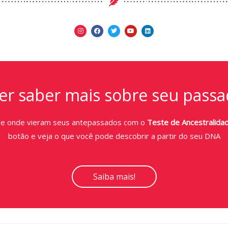
r saber mais sobre seu passa
de onde vieram seus antepassados com o
Teste de Ancestralida
botão e veja o que você pode descobrir a partir do seu DNA
Saiba mais!