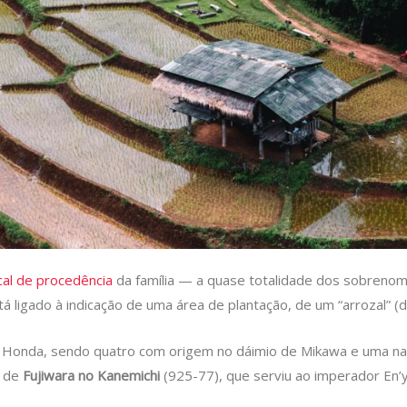
cal de procedência
da família — a quase totalidade dos sobrenom
stá ligado à indicação de uma área de plantação, de um “arrozal” (
as Honda, sendo quatro com origem no dáimio de Mikawa e uma na
e de
Fujiwara no Kanemichi
(925-77), que serviu ao imperador En’y