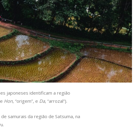
es japoneses identificam a região
de
Hon
, “origem”, e
Da
, “arrozal”).
 de samurais da região de Satsuma, na
u.