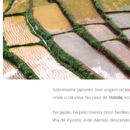
s
e
b
t
L
A
d
o
e
i
p
I
o
r
n
p
n
k
k
Sobrenome japonês com origem no
lo
onde o clã vivia. No caso de
Honda
, e
No Japão, há pelo menos cinco famíli
ilha de Kyushu. A de dáimios descend