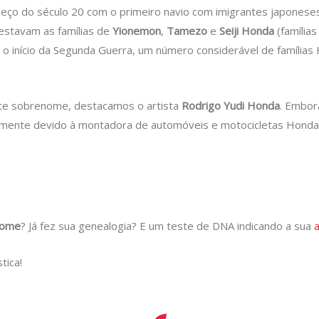
eço do século 20 com o primeiro navio com imigrantes japonese
estavam as famílias de
Yionemon
,
Tamezo
e
Seiji Honda
(famílias
o início da Segunda Guerra, um número considerável de famílias
te sobrenome, destacamos o artista
Rodrigo Yudi Honda
. Embor
palmente devido à montadora de automóveis e motocicletas Honda
nome
? Já fez sua genealogia? E um teste de DNA indicando a sua
tica!