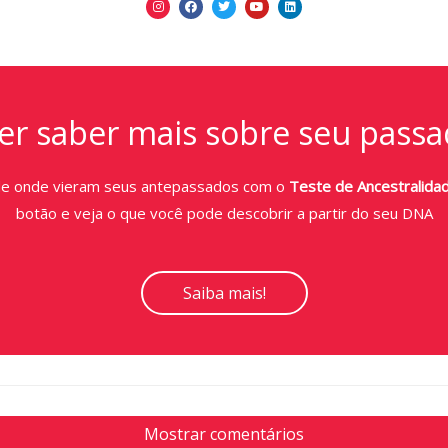
r saber mais sobre seu passa
de onde vieram seus antepassados com o
Teste de Ancestralida
botão e veja o que você pode descobrir a partir do seu DNA
Saiba mais!
Mostrar comentários