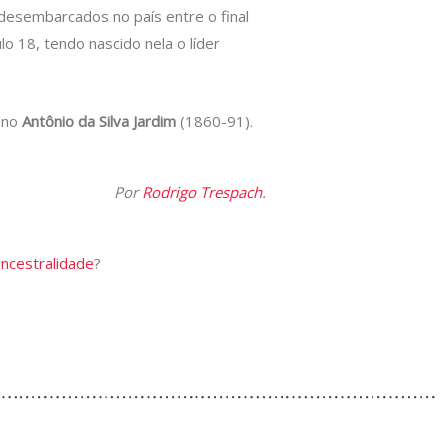
desembarcados no país entre o final
o 18, tendo nascido nela o líder
ano
Antônio da Silva Jardim
(1860-91).
Por
Rodrigo Trespach
.
ancestralidade
?