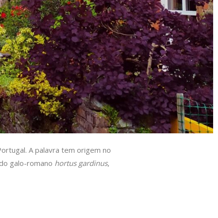
Portugal. A palavra tem origem no
 do galo-romano
hortus gardinus
,