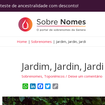
 teste de ancestralidade com desconto! Us
Home
Sobrenomes
Jardim, Jardin, Jardi
Jardim, Jardin, Jardi
Sobrenomes
,
Toponímicos
/
Deixe um comentário
W
L
F
T
C
h
i
a
w
o
a
n
c
i
p
t
k
e
t
y