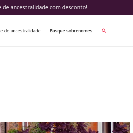
de ancestralidade com desconto! Use o cup
te de ancestralidade
Busque sobrenomes