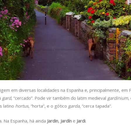
rigem em diversas localidades na Espanha e, principalmente, em 
ou
gard
, “cercado”. Pode vir também do latim medieval
gardinium
,
s latino
hortus
, “horta”, e o gótico
garda
, “cerca tapada”.
. Na Espanha, há ainda
Jardin
,
Jardín
e
Jardi
.