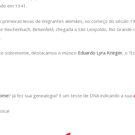
ado em 1341.
 primeiras levas de imigrantes alemães, no começo do século 19
 de Reichenbach, Birkenfeld, chegada a São Leopoldo, Rio Grande 
.
ste sobrenome, destacamos o músico
Eduardo Lyra Krieger
, o “E
nome
? Já fez sua genealogia? E um teste de DNA indicando a sua
tica!