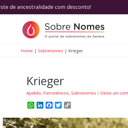
este de ancestralidade com desconto! Use 
Home
Sobrenomes
Krieger
Krieger
Apelido
,
Patronímicos
,
Sobrenomes
/
Deixe um com
W
L
F
T
C
h
i
a
w
o
a
n
c
i
p
t
k
e
t
y