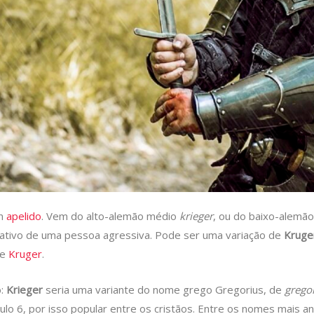
um
apelido
. Vem do alto-alemão médio
krieger
, ou do baixo-alemã
ndicativo de uma pessoa agressiva. Pode ser uma variação de
Kruge
me
Kruger
.
o:
Krieger
seria uma variante do nome grego Gregorius, de
grego
o 6, por isso popular entre os cristãos. Entre os nomes mais a