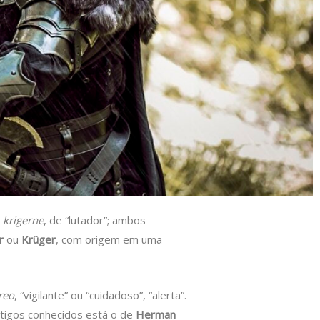
o
krigerne
, de “lutador”; ambos
r
ou
Krüger
, com origem em uma
reo
, “vigilante” ou “cuidadoso”, “alerta”.
ntigos conhecidos está o de
Herman