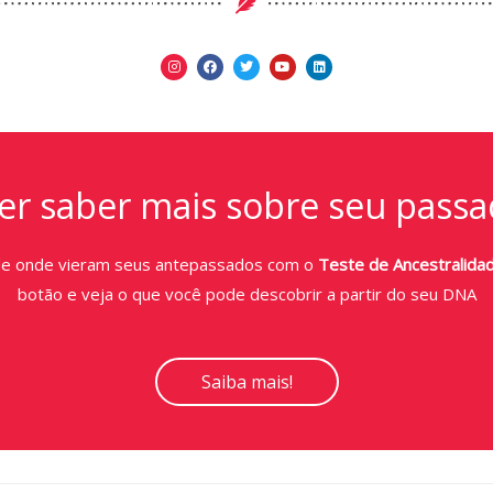
r saber mais sobre seu passa
de onde vieram seus antepassados com o
Teste de Ancestralida
botão e veja o que você pode descobrir a partir do seu DNA
Saiba mais!