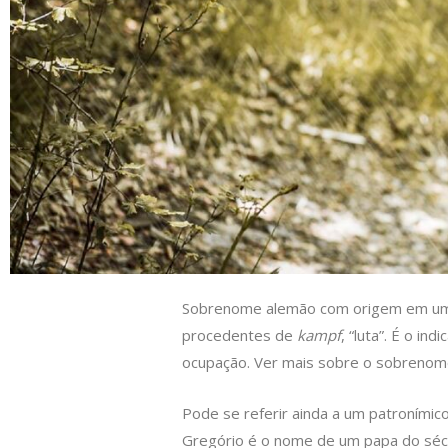
s
e
b
t
L
A
d
o
e
i
p
I
o
r
n
p
n
k
k
Sobrenome alemão com origem em 
procedentes de
kampf
, “luta”. É o i
ocupação. Ver mais sobre o sobreno
Pode se referir ainda a um patronímic
Gregório é o nome de um papa do sécul