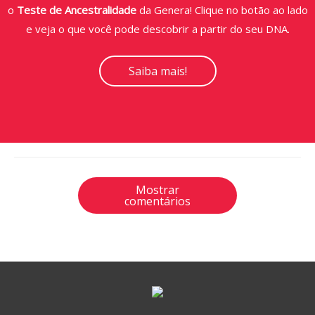
o
Teste de Ancestralidade
da Genera! Clique no botão ao lado
e veja o que você pode descobrir a partir do seu DNA.
Saiba mais!
Mostrar
comentários