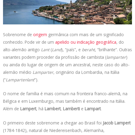
t
k
e
t
y
s
e
b
t
L
A
d
o
e
i
p
I
o
r
n
p
n
k
k
Sobrenome de
origem
germânica com mais de um significado
conhecido. Pode vir de um
apelido ou indicação geográfica
, do
alto-alemão antigo
Lant
(
Land
), “país”, e
beraht
, “brilhante”. Outras
variantes podem proceder da profissão de cambista (
lamparter
)
ou ainda do lugar de origem de um ancestral, neste caso do alto-
alemão médio
Lamparter
, originário da Lombardia, na Itália
(“
Lampartenlant
”).
O nome de família é mais comum na fronteira franco-alemã, na
Bélgica e em Luxemburgo, mas também é encontrado na Itália.
Além de
Lampert
, há
Lambert
,
Lamberti
e
Lampart
.
O primeiro deste sobrenome a chegar ao Brasil foi
Jacob Lampert
(1784-1842), natural de Niedereisenbach, Alemanha,