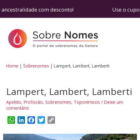
 ancestralidade com desconto! Use o cupom SOBRE
Home
Sobrenomes
Lampert, Lambert, Lamberti
Lampert, Lambert, Lamberti
Apelido
,
Profissão
,
Sobrenomes
,
Toponímicos
/
Deixe um
comentário
W
L
F
T
C
h
i
a
w
o
a
n
c
i
p