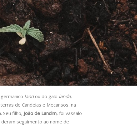
o germânico
land
ou do galo
landa
,
s terras de Candeias e Mecansos, na
 Seu filho,
João de Landim
, foi vassalo
que deram seguimento ao nome de