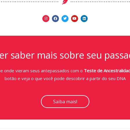
r saber mais sobre seu passa
de onde vieram seus antepassados com o
Teste de Ancestralida
botão e veja o que você pode descobrir a partir do seu DNA
Saiba mais!