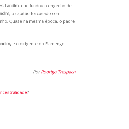
es Landim
, que fundou o engenho de
andim
, o capitão foi casado com
genho. Quase na mesma época, o padre
andim,
e o dirigente do Flamengo
Por
Rodrigo Trespach
.
ancestralidade
?