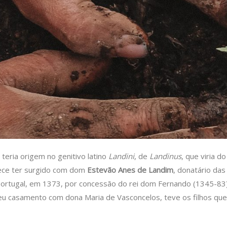
teria origem no genitivo latino
Landini
, de
Landinus
, que viria d
rece ter surgido com dom
Estevão Anes de Landim
, donatário da
 Portugal, em 1373, por concessão do rei dom Fernando (1345-83).
seu casamento com dona Maria de Vasconcelos, teve os filhos 