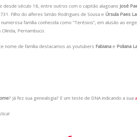
e desde século 18, entre outros com o capitão alagoano
José Pa
1731. Filho do alferes Simão Rodrigues de Sousa e
Úrsula Paes L
 numerosa família conhecida como “Terésios”, em alusão ao en
 Olinda, Pernambuco.
te nome de família destacamos as youtubers
Fabiana
e
Poliana L
nome
? Já fez sua genealogia? E um teste de DNA indicando a sua
tica!