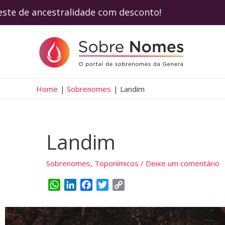
este de ancestralidade com desconto! Use 
Home
Sobrenomes
Landim
Landim
Sobrenomes
,
Toponímicos
/
Deixe um comentário
W
L
F
T
C
h
i
a
w
o
a
n
c
i
p
t
k
e
t
y