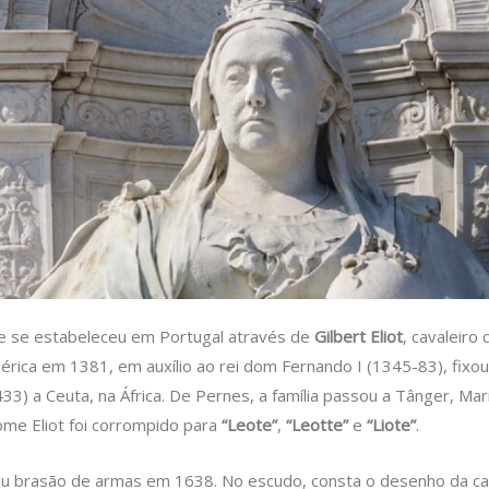
ue se estabeleceu em Portugal através de
Gilbert Eliot
, cavaleir
érica em 1381, em auxílio ao rei dom Fernando I (1345-83), fixo
3) a Ceuta, na África. De Pernes, a família passou a Tânger, Ma
ome Eliot foi corrompido para
“Leote”
,
“Leotte”
e
“Liote”
.
 brasão de armas em 1638. No escudo, consta o desenho da cab