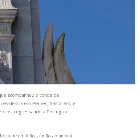
o que acompanhou o conde de
u residência em Pernes, Santarém, e
rrocos, regressando a Portugal e
eça de um leão, alusão ao animal