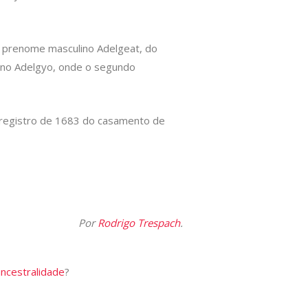
do prenome masculino Adelgeat, do
nino Adelgyo, onde o segundo
m registro de 1683 do casamento de
Por
Rodrigo Trespach
.
ancestralidade
?