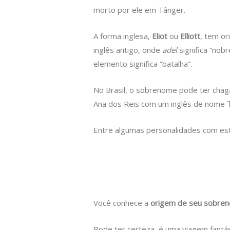
morto por ele em Tânger.
A forma inglesa,
Eliot
ou
Elliott
, tem or
inglês antigo, onde
adel
significa “nob
elemento significa “batalha”.
No Brasil, o sobrenome pode ter chaga
Ana dos Reis com um inglês de nome
Entre algumas personalidades com e
Você conhece a
origem de seu sobre
Pode ter certeza, é uma viagem fantás