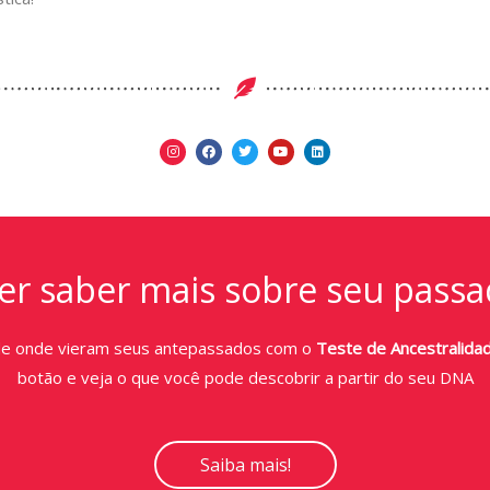
r saber mais sobre seu passa
de onde vieram seus antepassados com o
Teste de Ancestralida
botão e veja o que você pode descobrir a partir do seu DNA
Saiba mais!