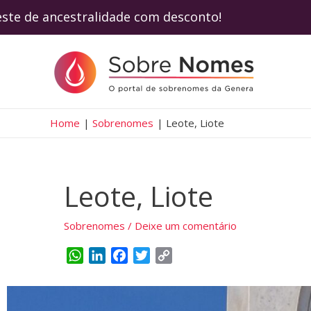
este de ancestralidade com desconto! Use 
Home
Sobrenomes
Leote, Liote
Leote, Liote
Sobrenomes
/
Deixe um comentário
W
L
F
T
C
h
i
a
w
o
a
n
c
i
p
t
k
e
t
y