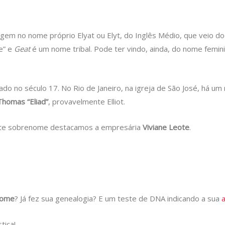
igem no nome próprio Elyat ou Elyt, do Inglês Médio, que veio 
re” e
Geat
é um nome tribal. Pode ter vindo, ainda, do nome femi
do no século 17. No Rio de Janeiro, na igreja de São José, há u
Thomas “Eliad”
, provavelmente Elliot.
ste sobrenome destacamos a empresária
Viviane Leote
.
nome
? Já fez sua genealogia? E um teste de DNA indicando a sua
tica!