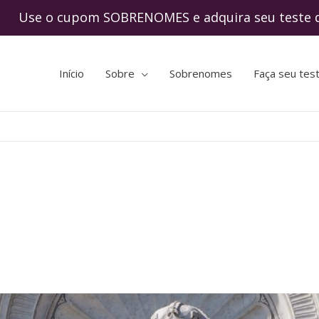
o cupom SOBRENOMES e adquira seu teste de
Início
Sobre
Sobrenomes
Faça seu tes