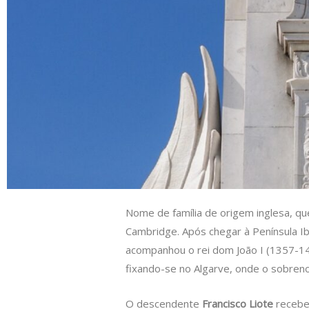
s
e
b
t
L
A
d
o
e
i
p
I
o
r
n
p
n
k
k
Nome de família de origem inglesa, q
Cambridge. Após chegar à Península Ib
acompanhou o rei dom João I (1357-143
fixando-se no Algarve, onde o sobren
O descendente
Francisco Liote
recebeu