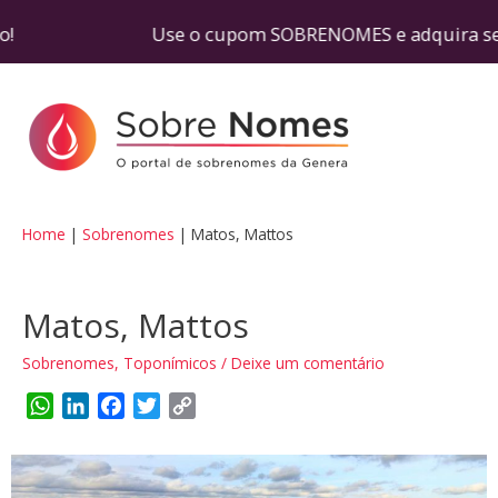
conto! Use o cupom SOBRENOMES e adquira seu tes
Home
Sobrenomes
Matos, Mattos
Matos, Mattos
Sobrenomes
,
Toponímicos
/
Deixe um comentário
W
L
F
T
C
h
i
a
w
o
a
n
c
i
p
t
k
e
t
y