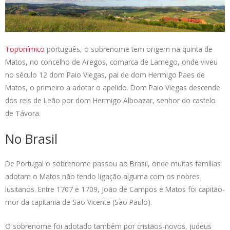
s
e
b
t
L
A
d
o
e
i
p
I
o
r
n
p
n
k
k
Toponímico
português, o sobrenome tem origem na quinta de
Matos, no concelho de Aregos, comarca de Lamego, onde viveu
no século 12 dom Paio Viegas, pai de dom Hermigo Paes de
Matos, o primeiro a adotar o apelido. Dom Paio Viegas descende
dos reis de Leão por dom Hermigo Alboazar, senhor do castelo
de Távora.
No Brasil
De Portugal o sobrenome passou ao Brasil, onde muitas famílias
adotam o Matos não tendo ligação alguma com os nobres
lusitanos. Entre 1707 e 1709, João de Campos e Matos foi capitão-
mor da capitania de São Vicente (São Paulo).
O sobrenome foi adotado também por cristãos-novos, judeus