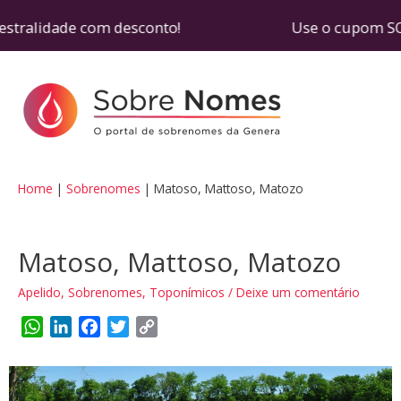
estralidade com desconto! Use o cupom SOBRENOM
Home
Sobrenomes
Matoso, Mattoso, Matozo
Matoso, Mattoso, Matozo
Apelido
,
Sobrenomes
,
Toponímicos
/
Deixe um comentário
W
L
F
T
C
h
i
a
w
o
a
n
c
i
p
t
k
e
t
y