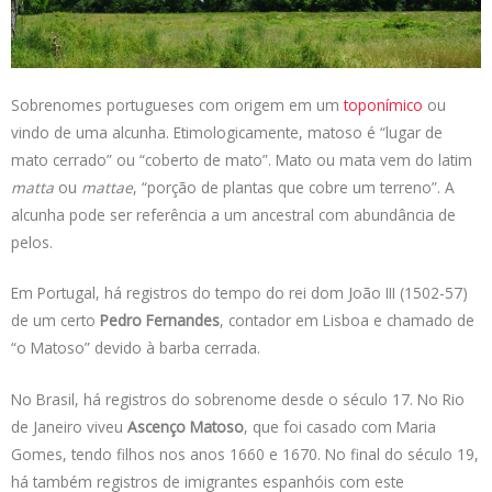
s
e
b
t
L
A
d
o
e
i
p
I
o
r
n
p
n
k
k
Sobrenomes portugueses com origem em um
toponímico
ou
vindo de uma alcunha. Etimologicamente, matoso é “lugar de
mato cerrado” ou “coberto de mato”. Mato ou mata vem do latim
matta
ou
mattae
, “porção de plantas que cobre um terreno”. A
alcunha pode ser referência a um ancestral com abundância de
pelos.
Em Portugal, há registros do tempo do rei dom João III (1502-57)
de um certo
Pedro Fernandes
, contador em Lisboa e chamado de
“o Matoso” devido à barba cerrada.
No Brasil, há registros do sobrenome desde o século 17. No Rio
de Janeiro viveu
Ascenço Matoso
, que foi casado com Maria
Gomes, tendo filhos nos anos 1660 e 1670. No final do século 19,
há também registros de imigrantes espanhóis com este