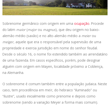
s
e
b
t
L
A
d
o
e
i
p
I
o
r
n
p
n
k
k
Sobrenome germânico com origem em uma
ocupação
. Procede
do latim
maior
(
major
ou
magnus
), que deu origem no baixo-
alemão médio (saxão) e no alto-alemão médio a
meier
ou
meiger
, aquele que era o responsável pela supervisão de uma
propriedade e exercia jurisdição em nome do senhor feudal.
Desde o século 16, o nome foi estendido também ao arrendatário
de uma fazenda. Em casos específicos, porém, pode designar
alguém com origem em Mayen, localidade próximo a Coblença,
na Alemanha.
O sobrenome é comum também entre a população judaica. Neste
caso, tem procedência em meïr, do hebraico “iluminado” ou
“ilustre”, usado inicialmente como prenome e depois como
sobrenome (sendo a variação Meyer a forma mais comum).