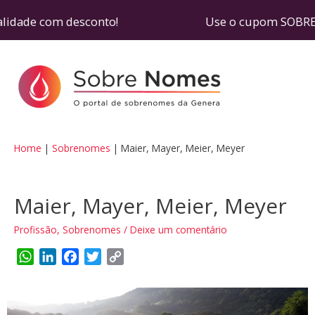
ralidade com desconto! Use o cupom SOBRENOMES e
Home
Sobrenomes
Maier, Mayer, Meier, Meyer
Maier, Mayer, Meier, Meyer
Profissão
,
Sobrenomes
/
Deixe um comentário
W
L
F
T
C
h
i
a
w
o
a
n
c
i
p
t
k
e
t
y