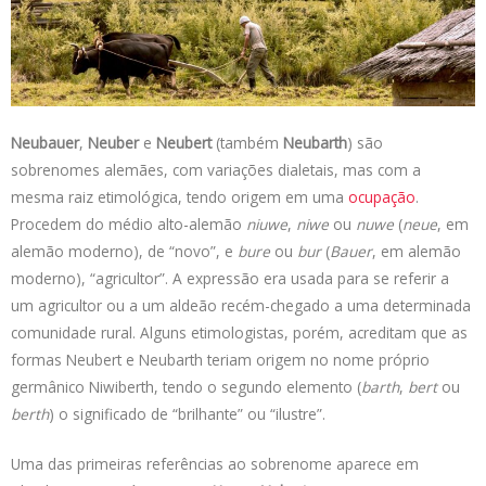
a
n
c
i
p
t
k
e
t
y
s
e
b
t
L
A
d
o
e
i
p
I
o
r
n
p
n
k
k
Neubauer
,
Neuber
e
Neubert
(também
Neubarth
) são
sobrenomes alemães, com variações dialetais, mas com a
mesma raiz etimológica, tendo origem em uma
ocupação
.
Procedem do médio alto-alemão
niuwe
,
niwe
ou
nuwe
(
neue
, em
alemão moderno), de “novo”, e
bure
ou
bur
(
Bauer
, em alemão
moderno), “agricultor”. A expressão era usada para se referir a
um agricultor ou a um aldeão recém-chegado a uma determinada
comunidade rural. Alguns etimologistas, porém, acreditam que as
formas Neubert e Neubarth teriam origem no nome próprio
germânico Niwiberth, tendo o segundo elemento (
barth
,
bert
ou
berth
) o significado de “brilhante” ou “ilustre”.
Uma das primeiras referências ao sobrenome aparece em