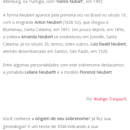
Altenburg, na Turíngia, com “
Hanns Nubart
”, em 1492.
A forma Neubert aparece pela primeira vez no Brasil no século 19,
com o imigrante
Anton Neubert
(1828-52), que chegou a
Blumenau, Santa Catarina, em 1851. Um pouco depois, em 1856,
a solteira
Amanda Neubert
se estabeleceu em Joinville, Santa
Catarina. Já no século 20, temos, entre outros,
Luiz Ewald Neubert
,
alemão desembarcado em Santos, São Paulo, em 1920.
Entre algumas personalidades com este sobrenome destacamos
a jornalista
Leilane Neubarth
e a modelo
Florencé Neubert
.
Por
Rodrigo Trespach
.
Você conhece a
origem de seu sobrenome
? Já fez sua
genealogia? E um teste de DNA indicando a sua