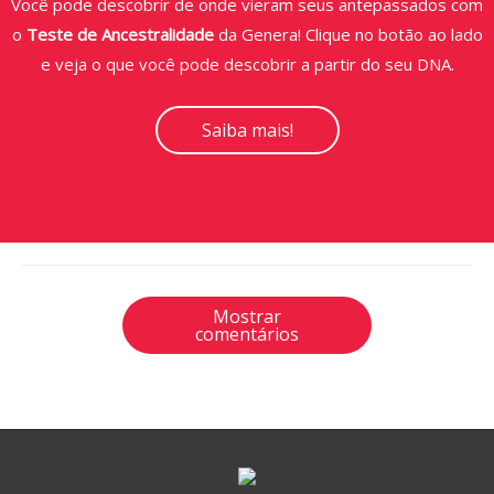
Você pode descobrir de onde vieram seus antepassados com
o
Teste de Ancestralidade
da Genera! Clique no botão ao lado
e veja o que você pode descobrir a partir do seu DNA.
Saiba mais!
Mostrar
comentários