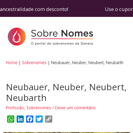
 ancestralidade com desconto! Use o cupom SOBR
Home
Sobrenomes
Neubauer, Neuber, Neubert, Neubarth
Neubauer, Neuber, Neubert,
Neubarth
Profissão
,
Sobrenomes
/
Deixe um comentário
W
L
F
T
C
h
i
a
w
o