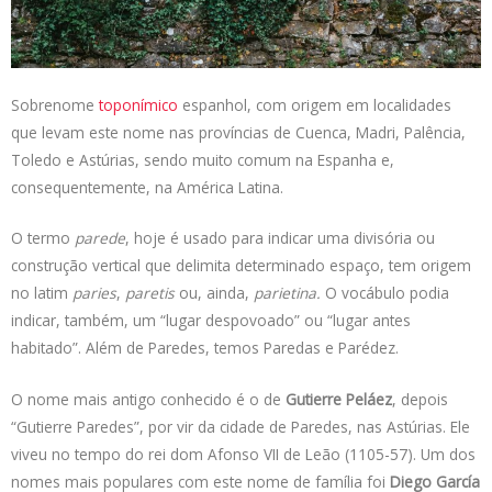
s
e
b
t
L
A
d
o
e
i
p
I
o
r
n
p
n
k
k
Sobrenome
toponímico
espanhol, com origem em localidades
que levam este nome nas províncias de Cuenca, Madri, Palência,
Toledo e Astúrias, sendo muito comum na Espanha e,
consequentemente, na América Latina.
O termo
parede
, hoje é usado para indicar uma divisória ou
construção vertical que delimita determinado espaço, tem origem
no latim
paries
,
paretis
ou, ainda,
parietina.
O vocábulo podia
indicar, também, um “lugar despovoado” ou “lugar antes
habitado”. Além de Paredes, temos Paredas e Parédez.
O nome mais antigo conhecido é o de
Gutierre Peláez
, depois
“Gutierre Paredes”, por vir da cidade de Paredes, nas Astúrias. Ele
viveu no tempo do rei dom Afonso VII de Leão (1105-57). Um dos
nomes mais populares com este nome de família foi
Diego García