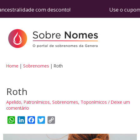
ancestralidade com desconto! Use o cupom SOBREN
Home
Sobrenomes
Roth
Roth
Apelido
,
Patronímicos
,
Sobrenomes
,
Toponímicos
/
Deixe um
comentário
W
L
F
T
C
h
i
a
w
o
a
n
c
i
p