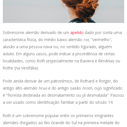
t
k
e
t
y
s
e
b
t
L
A
d
o
e
i
p
I
o
r
n
p
n
k
k
Sobrenome alemão derivado de um
apelido
dado por conta uma
característica física, do médio baixo-alemão
rot
, “vermelho”,
alusão a uma pessoa ruiva ou, no sentido figurado, alguém
astuto. Em alguns casos, pode indicar a procedência de certas
localidades, como Roth (especialmente na Baviera e Renânia) ou
Rothe (na Vestfália).
Pode ainda derivar de um patronímico, de Rothard e Rotger, do
antigo alto-alemão
hruo
e do antigo saxão
hroth
, cujo significado
é “floresta destinada ao desmatamento ou já desmatada”. Passou
a ser usado como identificação familiar a partir do século 14.
Roth é um sobrenome popular entre os primeiros imigrantes
alemães chegados ao Rio Grande do Sul na primeira metade do