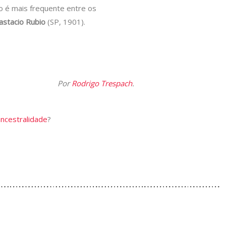
o é mais frequente entre os
astacio Rubio
(SP, 1901).
Por
Rodrigo Trespach
.
ancestralidade
?