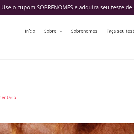
 cupom SOBRENOMES e adquira seu teste de 
Início
Sobre
Sobrenomes
Faça seu tes
entário