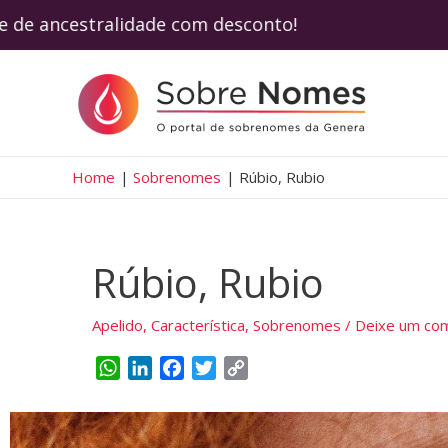
ste de ancestralidade com desconto! Use o
Home
Sobrenomes
Rúbio, Rubio
Rúbio, Rubio
Apelido
,
Característica
,
Sobrenomes
/
Deixe um com
W
L
F
T
C
h
i
a
w
o
a
n
c
i
p
t
k
e
t
y