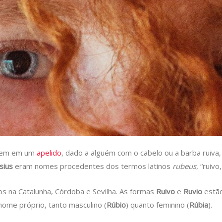
rigem em um
apelido
, dado a alguém com o cabelo ou a barba ruiva,
sius
eram nomes procedentes dos termos latinos
rubeus
, “ruivo
 na Catalunha, Córdoba e Sevilha. As formas
Ruivo
e
Ruvio
estão
nome próprio, tanto masculino (
Rúbio
) quanto feminino (
Rúbia
).