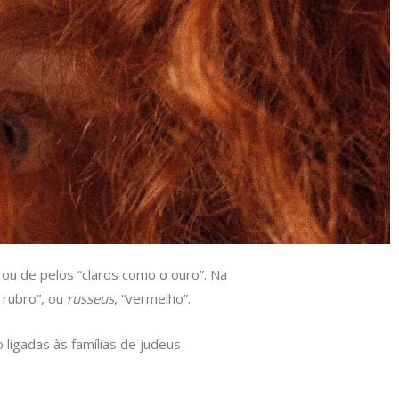
 ou de pelos “claros como o ouro”. Na
, rubro”, ou
russeus
, “vermelho”.
 ligadas às famílias de judeus