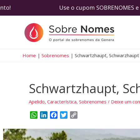
 desconto! Use o cupom SOBRENOMES e adqui
Home
Sobrenomes
Schwartzhaupt, Schwarzhaupt
Schwartzhaupt, Sc
Apelido
,
Característica
,
Sobrenomes
/
Deixe um com
W
L
F
T
C
h
i
a
w
o
a
n
c
i
p
t
k
e
t
y