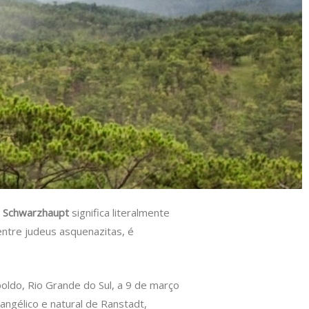
u
Schwarzhaupt
significa literalmente
entre judeus asquenazitas, é
oldo, Rio Grande do Sul, a 9 de março
angélico e natural de Ranstadt,