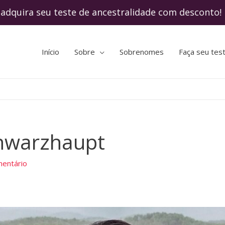
ra seu teste de ancestralidade com descon
Início
Sobre
Sobrenomes
Faça seu tes
hwarzhaupt
entário