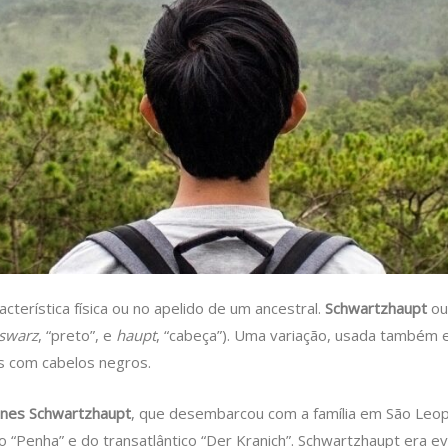
acterística física ou no apelido de um ancestral.
Schwartzhaupt
o
swarz
, “preto”, e
haupt
, “cabeça”). Uma variação, usada também 
os com cabelos negros.
nnes Schwartzhaupt
, que desembarcou com a família em São Leop
 “Penha” e do transatlântico “Der Kranich”. Schwartzhaupt era ev