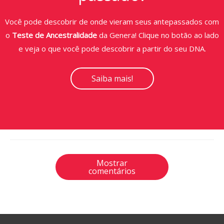
Você pode descobrir de onde vieram seus antepassados com
o
Teste de Ancestralidade
da Genera! Clique no botão ao lado
e veja o que você pode descobrir a partir do seu DNA.
Saiba mais!
Mostrar
comentários