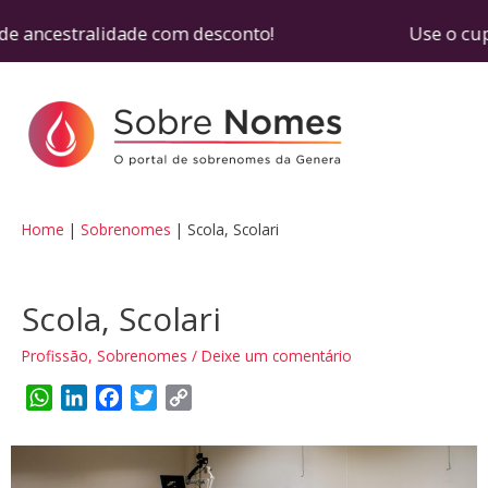
e ancestralidade com desconto! Use o cupom SOB
Home
Sobrenomes
Scola, Scolari
Scola, Scolari
Profissão
,
Sobrenomes
/
Deixe um comentário
W
L
F
T
C
h
i
a
w
o
a
n
c
i
p
t
k
e
t
y