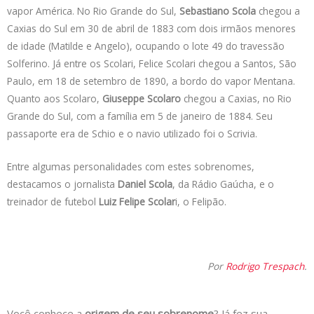
vapor América. No Rio Grande do Sul,
Sebastiano Scola
chegou a
Caxias do Sul em 30 de abril de 1883 com dois irmãos menores
de idade (Matilde e Angelo), ocupando o lote 49 do travessão
Solferino. Já entre os Scolari, Felice Scolari chegou a Santos, São
Paulo, em 18 de setembro de 1890, a bordo do vapor Mentana.
Quanto aos Scolaro,
Giuseppe Scolaro
chegou a Caxias, no Rio
Grande do Sul, com a família em 5 de janeiro de 1884. Seu
passaporte era de Schio e o navio utilizado foi o Scrivia.
Entre algumas personalidades com estes sobrenomes,
destacamos o jornalista
Daniel Scola
, da Rádio Gaúcha, e o
treinador de futebol
Luiz Felipe Scolar
i, o Felipão.
Por
Rodrigo Trespach
.
Você conhece a
origem de seu sobrenome
? Já fez sua