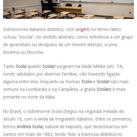
s
e
b
t
L
A
d
o
e
i
p
I
o
r
n
p
n
k
k
Sobrenomes italianos distintos, com
origem
no termo latino
schola
, “escola”, no sentido abstrato, como referência a um grupo
de aprendizes ou discípulos de um mestre artesão, a uma
doutrina ou filosofia.
Tanto
Scola
quanto
Scolari
surgiram na Idade Média (séc. 14),
sendo adotados por diversas famílias, não havendo ligação
alguma entre elas. Enquanto as formas
Scola
e
Scolari
são mais
comuns na Lombardia e na Campânia, a grafia
Scolaro
é mais
presente no norte da Itália.
No Brasil, o sobrenome Scola chegou na segunda metade do
século 19, com a vinda de imigrantes italianos. Entre os primeiros,
temos
Andrea Scola
, natural de Nápoles, que desembarcou em
Santos em maio de 1882, tendo feito a travessia atlântica no