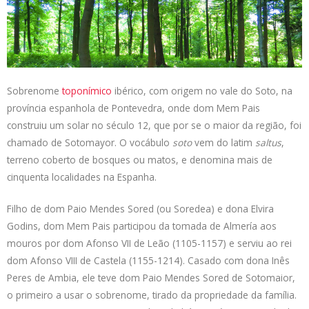
a
n
c
i
p
t
k
e
t
y
s
e
b
t
L
A
d
o
e
i
p
I
o
r
n
p
n
k
k
Sobrenome
toponímico
ibérico, com origem no vale do Soto, na
província espanhola de Pontevedra, onde dom Mem Pais
construiu um solar no século 12, que por se o maior da região, foi
chamado de Sotomayor. O vocábulo
soto
vem do latim
saltus
,
terreno coberto de bosques ou matos, e denomina mais de
cinquenta localidades na Espanha.
Filho de dom Paio Mendes Sored (ou Soredea) e dona Elvira
Godins, dom Mem Pais participou da tomada de Almería aos
mouros por dom Afonso VII de Leão (1105-1157) e serviu ao rei
dom Afonso VIII de Castela (1155-1214). Casado com dona Inês
Peres de Ambia, ele teve dom Paio Mendes Sored de Sotomaior,
o primeiro a usar o sobrenome, tirado da propriedade da família.