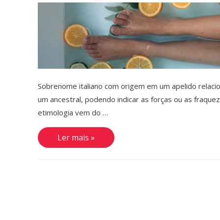
Sobrenome italiano com origem em um apelido relaciona
um ancestral, podendo indicar as forças ou as fraque
etimologia vem do …
Gamba
Ler mais »