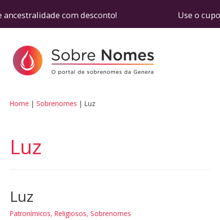
 ancestralidade com desconto! Use o cupom SOBR
Home
Sobrenomes
Luz
Luz
Luz
Patronímicos
,
Religiosos
,
Sobrenomes