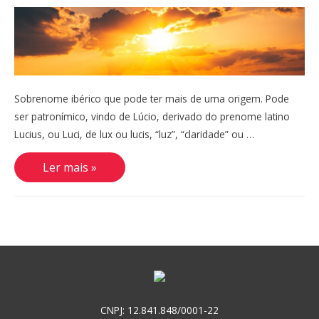
Sobrenome ibérico que pode ter mais de uma origem. Pode
ser patronímico, vindo de Lúcio, derivado do prenome latino
Lucius, ou Luci, de lux ou lucis, “luz”, “claridade” ou …
Luz
Ler mais »
CNPJ: 12.841.848/0001-22