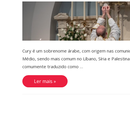
Cury é um sobrenome árabe, com origem nas comunid
Médio, sendo mais comum no Líbano, Síria e Palestin
comumente traduzido como …
Curi,
Ler mais »
Cury