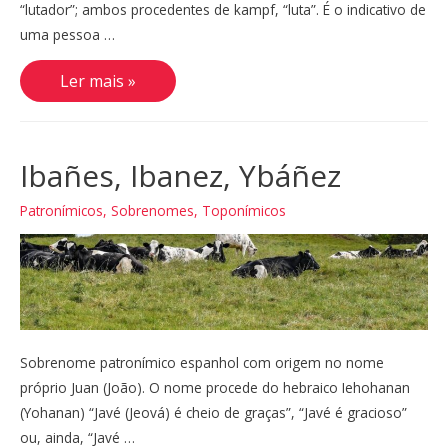
“lutador”; ambos procedentes de kampf, “luta”. É o indicativo de
uma pessoa …
Krieger
Ler mais »
Ibañes, Ibanez, Ybáñez
Patronímicos
,
Sobrenomes
,
Toponímicos
Sobrenome patronímico espanhol com origem no nome
próprio Juan (João). O nome procede do hebraico Iehohanan
(Yohanan) “Javé (Jeová) é cheio de graças”, “Javé é gracioso”
ou, ainda, “Javé …