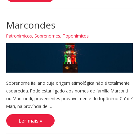
Di
Lazzaro,
Lazzeri,
Lazzero
Marcondes
Patronímicos
,
Sobrenomes
,
Toponímicos
Sobrenome italiano cuja origem etimológica não é totalmente
esclarecida. Pode estar ligado aos nomes de família Marconti
ou Maricondi, provenientes provavelmente do topônimo Ca’ de’
Mari, na província de …
Marcondes
Ler mais »