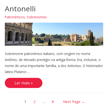
Antonelli
Patronímicos
,
Sobrenomes
Sobrenome patronímico italiano, com origem no nome
Antônio, de elevado prestígio na antiga Roma. Era, inclusive, o
nome de uma importante família, a dos Antonius. O historiador
latino Plutarco …
Antonelli
Ler mais »
Paginação
1
2
…
8
Next Page
→