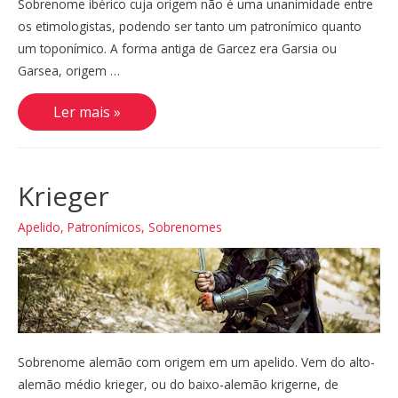
Sobrenome ibérico cuja origem não é uma unanimidade entre
os etimologistas, podendo ser tanto um patronímico quanto
um toponímico. A forma antiga de Garcez era Garsia ou
Garsea, origem …
Garcez
Ler mais »
Krieger
Apelido
,
Patronímicos
,
Sobrenomes
Sobrenome alemão com origem em um apelido. Vem do alto-
alemão médio krieger, ou do baixo-alemão krigerne, de