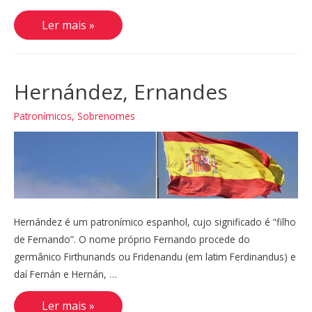
Ibañes,
Ler mais »
Ibanez,
Ybáñez
Hernández, Ernandes
Patronímicos
,
Sobrenomes
Hernández é um patronímico espanhol, cujo significado é “filho
de Fernando”. O nome próprio Fernando procede do
germânico Firthunands ou Fridenandu (em latim Ferdinandus) e
daí Fernán e Hernán, …
Hernández,
Ler mais »