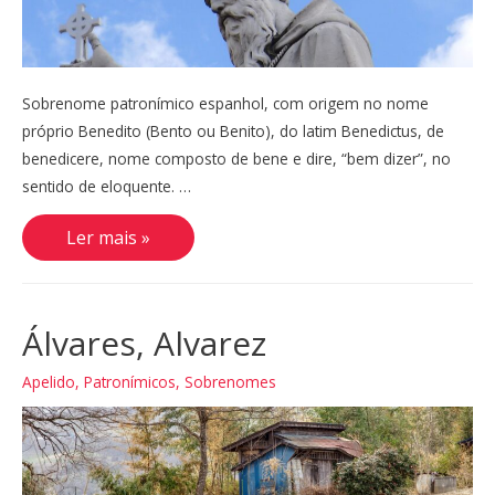
Sobrenome patronímico espanhol, com origem no nome
próprio Benedito (Bento ou Benito), do latim Benedictus, de
benedicere, nome composto de bene e dire, “bem dizer”, no
sentido de eloquente. …
Benites,
Ler mais »
Benitez,
Benítez
Álvares, Alvarez
Apelido
,
Patronímicos
,
Sobrenomes