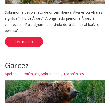
Sobrenome patronímico de origem ibérica. Álvares ou Alvarez
significa “filho de Álvaro”. A origem do prenome Álvaro é
controversa. Para alguns, teria vindo do árabe, de al-barî, “o
perfeito”, …
Álvares,
Ler mais »
Alvarez
Garcez
Apelido
,
Patronímicos
,
Sobrenomes
,
Toponímicos