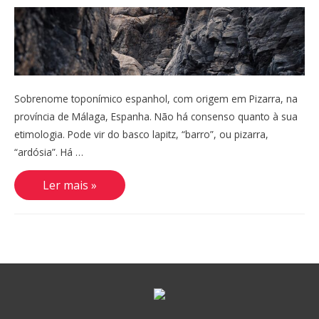
Sobrenome toponímico espanhol, com origem em Pizarra, na
província de Málaga, Espanha. Não há consenso quanto à sua
etimologia. Pode vir do basco lapitz, “barro”, ou pizarra,
“ardósia”. Há …
Pizarro,
Ler mais »
Pissarro