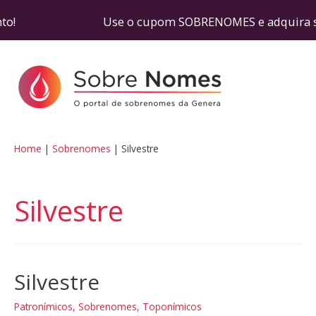
sconto! Use o cupom SOBRENOMES e adquira seu te
Home
Sobrenomes
Silvestre
Silvestre
Silvestre
Patronímicos
,
Sobrenomes
,
Toponímicos