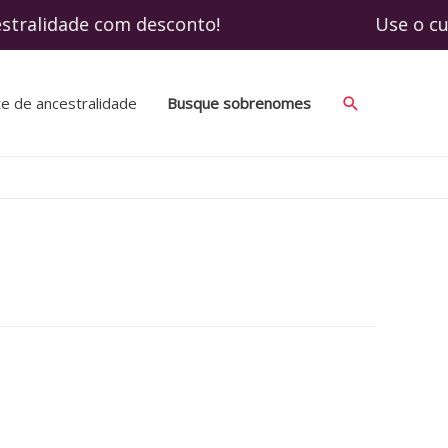
cestralidade com desconto! Use o cupom SO
Search
te de ancestralidade
Busque sobrenomes